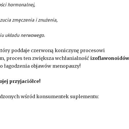
ości hormonalnej,
czucia zmęczenia i znużenia,
iu układu nerwowego.
 który poddaje czerwoną koniczynę procesowi
em, proces ten zwiększa wchłanialność
izoflawonoidó
 do łagodzenia objawów menopauzy
!
ej przyjaciółce!
adzonych wśród konsumentek suplementu: