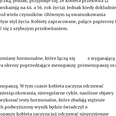
zką, jednak, przyjmuje się, że kobieta przekwita 12
skazują na 44. a 56. rok życia). Jednak kiedy dokładni
ży od wielu czynników. Głównym są uwarunkowania
yw styl życia. Kobiety zapracowane, palące papierosy 
ć się z szybszym przekwitaniem.
dzą zmiany hormonalne, które łączą się z wygasającą
a okresy poprzedzające menopauzę: premenopauzę or
enopauzą. W tym czasie kobieta zaczyna odczuwać
a miesiączkowania, nieregularne cykle, nasilone objawy
ykonać testy hormonalne, które zbadają stężenie
ch podwyższony wynik będzie świadczył o
opauzy kobieta zaczyna już odczuwać nieprzyjemne