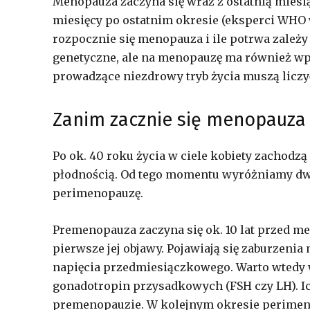
Menopauza zaczyna się wraz z ostatnią miesiąc
miesięcy po ostatnim okresie (eksperci WHO w
rozpocznie się menopauza i ile potrwa zale
genetyczne, ale na menopauzę ma również wpł
prowadzące niezdrowy tryb życia muszą liczy
Zanim zacznie się menopauza
Po ok. 40 roku życia w ciele kobiety zacho
płodnością. Od tego momentu wyróżniamy dw
perimenopauzę.
Premenopauza zaczyna się ok. 10 lat przed m
pierwsze jej objawy. Pojawiają się zaburzeni
napięcia przedmiesiączkowego. Warto wtedy w
gonadotropin przysadkowych (FSH czy LH). I
premenopauzie. W kolejnym okresie perimen