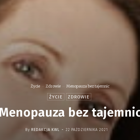
Życie
Zdrowie
Menopauza bez tajemnic
ŻYCIE
ZDROWIE
Menopauza bez tajemni
-
By
REDAKCJA KWL
22 PAŹDZIERNIKA 2021