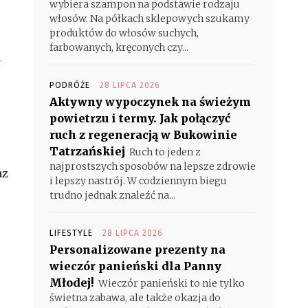
wybiera szampon na podstawie rodzaju
włosów. Na półkach sklepowych szukamy
e
produktów do włosów suchych,
farbowanych, kręconych czy...
i
PODRÓŻE
28 LIPCA 2026
Aktywny wypoczynek na świeżym
powietrzu i termy. Jak połączyć
ruch z regeneracją w Bukowinie
Tatrzańskiej
Ruch to jeden z
najprostszych sposobów na lepsze zdrowie
az
i lepszy nastrój. W codziennym biegu
trudno jednak znaleźć na...
LIFESTYLE
28 LIPCA 2026
Personalizowane prezenty na
wieczór panieński dla Panny
Młodej!
Wieczór panieński to nie tylko
świetna zabawa, ale także okazja do