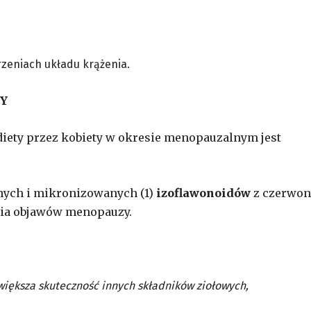
rzeniach układu krążenia.
ZY
ety przez kobiety w okresie menopauzalnym jest
ych i mikronizowanych (1)
izoflawonoidów
z czerwon
enia objawów menopauzy.
większa skuteczność innych składników ziołowych,