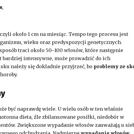
w
,
czyli około 1 cm na miesiąc. Tempo tego procesu jest
rganizmu, wieku oraz predyspozycji genetycznych.
sposób traci około 50–100 włosów, które następnie
t bardziej intensywne, może prowadzić do ich
sku należy się dokładnie przyjrzeć, bo
problemy ze sk
horoby.
ny
 być naprawdę wiele. U wielu osób w ten właśnie
otonna dieta, źle zbilansowane posiłki, niedobór w
mentów. Zwiększone wypadanie włosów zauważają u sie
nsywnego odchudzania. Nadmierne
wypadanie włosów