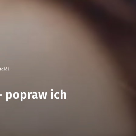
ść i...
 popraw ich