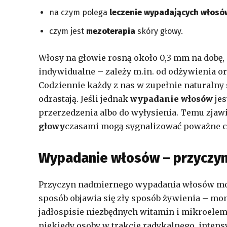
na czym polega
leczenie wypadających włosó
czym jest
mezoterapia
skóry głowy.
Włosy na głowie rosną około 0,3 mm na dobę, 
indywidualne – zależy m.in. od odżywienia o
Codziennie każdy z nas w zupełnie naturalny 
odrastają. Jeśli jednak
wypadanie włosów
jes
przerzedzenia albo do wyłysienia. Temu zjawi
głowy
czasami mogą sygnalizować poważne c
Wypadanie włosów – przyczy
Przyczyn nadmiernego wypadania włosów może
sposób objawia się zły sposób żywienia – mon
jadłospisie niezbędnych witamin i mikroele
niekiedy osoby w trakcie radykalnego, inte