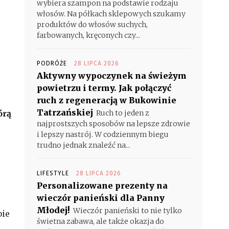
wybiera szampon na podstawie rodzaju
włosów. Na półkach sklepowych szukamy
produktów do włosów suchych,
farbowanych, kręconych czy...
PODRÓŻE
28 LIPCA 2026
Aktywny wypoczynek na świeżym
powietrzu i termy. Jak połączyć
ruch z regeneracją w Bukowinie
Tatrzańskiej
órą
Ruch to jeden z
najprostszych sposobów na lepsze zdrowie
i lepszy nastrój. W codziennym biegu
trudno jednak znaleźć na...
LIFESTYLE
28 LIPCA 2026
Personalizowane prezenty na
wieczór panieński dla Panny
Młodej!
Wieczór panieński to nie tylko
bie
świetna zabawa, ale także okazja do