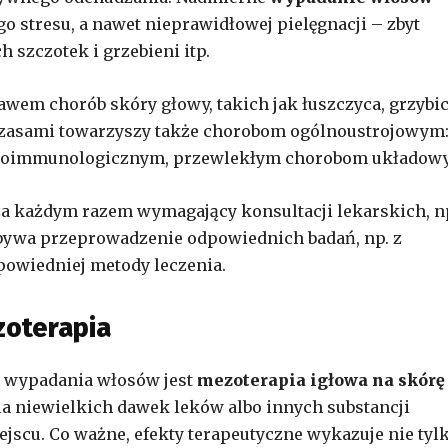
 stresu, a nawet nieprawidłowej pielęgnacji – zbyt
 szczotek i grzebieni itp.
awem chorób skóry głowy, takich jak łuszczyca, grzybic
Czasami towarzyszy także chorobom ogólnoustrojowym
toimmunologicznym, przewlekłym chorobom układow
, za każdym razem wymagający konsultacji lekarskich, np
bywa przeprowadzenie odpowiednich badań, np. z
powiedniej metody leczenia.
zoterapia
a wypadania włosów jest
mezoterapia igłowa na skórę
ia niewielkich dawek leków albo innych substancji
jscu. Co ważne, efekty terapeutyczne wykazuje nie tyl