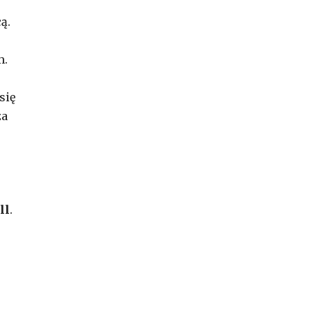
ą.
m.
się
za
ll
.