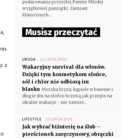
podarowania przyszłej Pannie Młodej
wyjątkowej pamiątki. Zamiast
klasycznych...
Musisz przeczytać
a,
:
ym.
URODA
23 LIPCA 2026
. z
Wakacyjny survival dla włosów.
Dzięki tym kosmetykom słońce,
sól i chlor nie odbiorą im
blasku
Morska bryza, kąpiele w basenie i
długie dni na słońcu brzmią jak przepis na
idealne wakacje - nie zawsze...
LIFESTYLE
23 LIPCA 2026
Jak wybrać biżuterię na ślub –
ko
pierścionek zaręczynowy, obrączki