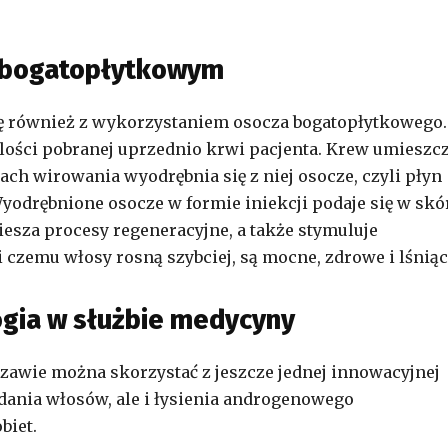
 bogatopłytkowym
ę również z wykorzystaniem osocza bogatopłytkowego.
 ilości pobranej uprzednio krwi pacjenta. Krew umieszc
ach wirowania wyodrębnia się z niej osocze, czyli płyn
yodrębnione osocze w formie iniekcji podaje się w skó
esza procesy regeneracyjne, a także stymuluje
zemu włosy rosną szybciej, są mocne, zdrowe i lśniąc
ogia w służbie medycyny
szawie można skorzystać z jeszcze jednej innowacyjnej
ania włosów, ale i łysienia androgenowego
biet.