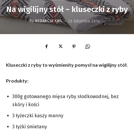
Na wigilijny stół – kluseczki z ryby
-
By
REDAKCJA KWL
23 GRUDNIA 2014
Kluseczki z ryby to wyśmienity pomysł na wigilijny stół.
Produkty:
300g gotowanego mięsa ryby słodkowodnej, bez
skóry i kości
3 łyżeczki kaszy manny
3 łyżki śmietany