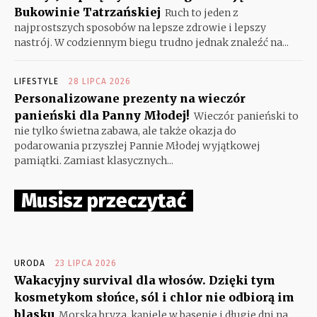
Bukowinie Tatrzańskiej
Ruch to jeden z
najprostszych sposobów na lepsze zdrowie i lepszy
nastrój. W codziennym biegu trudno jednak znaleźć na...
LIFESTYLE
28 LIPCA 2026
Personalizowane prezenty na wieczór
panieński dla Panny Młodej!
Wieczór panieński to
nie tylko świetna zabawa, ale także okazja do
podarowania przyszłej Pannie Młodej wyjątkowej
pamiątki. Zamiast klasycznych...
Musisz przeczytać
URODA
23 LIPCA 2026
Wakacyjny survival dla włosów. Dzięki tym
kosmetykom słońce, sól i chlor nie odbiorą im
blasku
Morska bryza, kąpiele w basenie i długie dni na