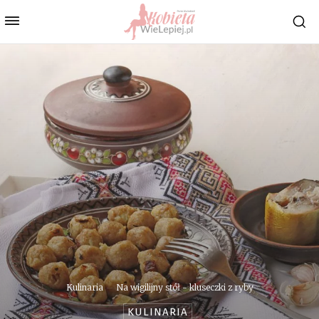
Kulinaria
Na wigilijny stół - kluseczki z ryby
KULINARIA