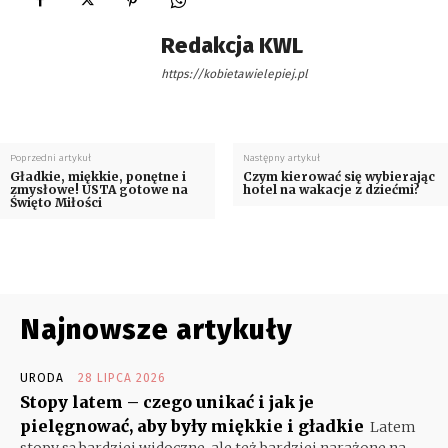
Redakcja KWL
https://kobietawielepiej.pl
Poprzedni artykuł
Następny artykuł
Gładkie, miękkie, ponętne i
Czym kierować się wybierając
zmysłowe! USTA gotowe na
hotel na wakacje z dziećmi?
Święto Miłości
Najnowsze artykuły
URODA
28 LIPCA 2026
Stopy latem – czego unikać i jak je
pielęgnować, aby były miękkie i gładkie
Latem
stopy są bardziej widoczne, ale też bardziej narażone na