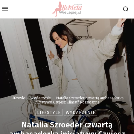
Lifestyle
Wydarzenie
Natalia Szroeder czwartą ambasadorką
inicjatywy Czujesz Klimat? Rossmanna
LIFESTYLE
WYDARZENIE
Natalia Szroeder czwartą