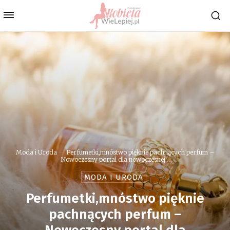
Moda i Uroda
Perfumetki,mnóstwo pięknie pachnących perfum –
Nowoczesny portal dla nowoczesnej...
MODA I URODA
Perfumetki,mnóstwo pięknie
pachnących perfum –