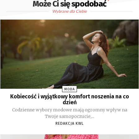
Może Ci się spodobać
Wybrane dla Ciebie
MODA
Kobiecość i wyjątkowy komfort noszenia na co
dzień
Codzienne wybory modowe mają ogromny wpływ na
Twoje samopoczucie,...
REDAKCJA KWL