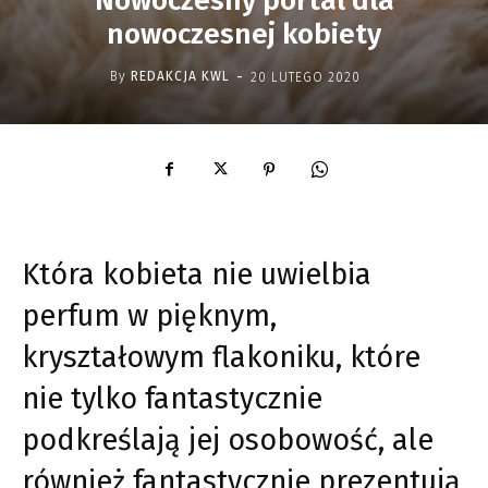
Nowoczesny portal dla
nowoczesnej kobiety
-
By
REDAKCJA KWL
20 LUTEGO 2020
Która kobieta nie uwielbia
perfum w pięknym,
kryształowym flakoniku, które
nie tylko fantastycznie
podkreślają jej osobowość, ale
również fantastycznie prezentują