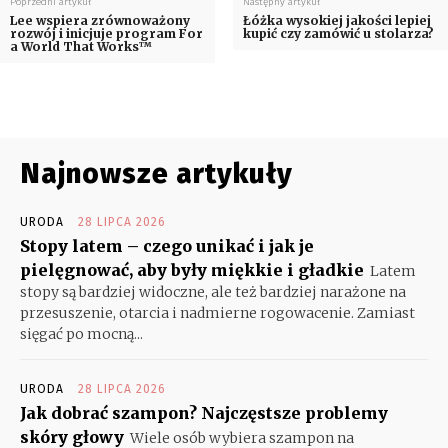
Poprzedni artykuł
Następny artykuł
Lee wspiera zrównoważony
Łóżka wysokiej jakości lepiej
rozwój i inicjuje program For
kupić czy zamówić u stolarza?
a World That Works™
Najnowsze artykuły
URODA
28 LIPCA 2026
Stopy latem – czego unikać i jak je
pielęgnować, aby były miękkie i gładkie
Latem
stopy są bardziej widoczne, ale też bardziej narażone na
przesuszenie, otarcia i nadmierne rogowacenie. Zamiast
sięgać po mocną...
URODA
28 LIPCA 2026
Jak dobrać szampon? Najczęstsze problemy
skóry głowy
Wiele osób wybiera szampon na