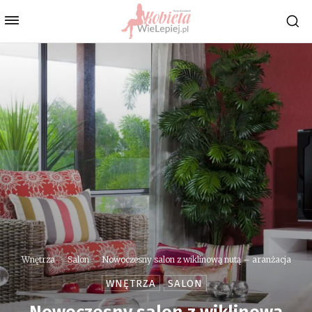
Wnętrza
Salon
Nowoczesny salon z wiklinową nutą – aranżacja
WNĘTRZA
SALON