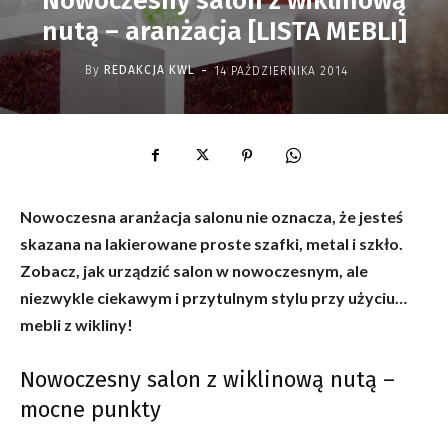
Nowoczesny salon z wiklinową
nutą – aranżacja [LISTA MEBLI]
-
By
REDAKCJA KWL
14 PAŹDZIERNIKA 2014
Nowoczesna aranżacja salonu nie oznacza, że jesteś
skazana na lakierowane proste szafki, metal i szkło.
Zobacz, jak urządzić salon w nowoczesnym, ale
niezwykle ciekawym i przytulnym stylu przy użyciu…
mebli z wikliny!
Nowoczesny salon z wiklinową nutą –
mocne punkty