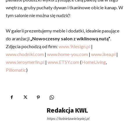
wnętrza, gruby puchaty dywan i tkaninowe obicie kanap. W
tym salonie nie można się nudzić!
W galerii prezentujemy meble i dodatki, idealnie pasujące
do aranżacji
„Nowoczesny salon z wiklinową nutą”
.
Zdjęcia pochodzą od firm:
www.9design.pl
|
www.chodniki.com
|
www.home-you.com
|
www.ikea.pl
|
www.leroymerlin.pl
|
www.ETSY.com
(
HomeLiving
,
Pillomatic
)
Redakcja KWL
https://kobietawielepiej.pl