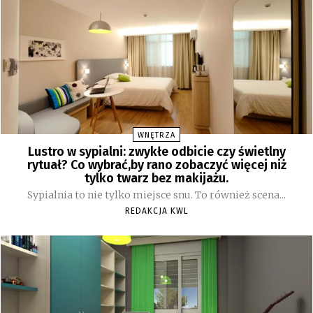
WNĘTRZA
Lustro w sypialni: zwykłe odbicie czy świetlny
rytuał? Co wybrać,by rano zobaczyć więcej niż
tylko twarz bez makijażu.
Sypialnia to nie tylko miejsce snu. To również scena...
REDAKCJA KWL