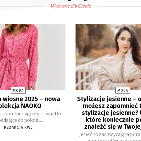
Wybrane dla Ciebie
MODA
MODA
 wiosnę 2025 – nowa
Stylizacje jesienne – 
olekcja NAOKO
możesz zapomnieć 
stylizacje jesienne? 
ą subtelne sygnały – światło
które koniecznie 
adające do pokoju...
znaleźć się w Twoje
REDAKCJA KWL
Jesień to zachwycająca pora
pomimo niższych temper