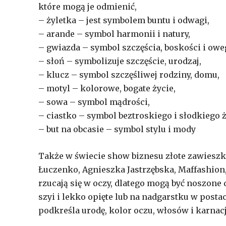
które mogą je odmienić,
– żyletka – jest symbolem buntu i odwagi,
– arande – symbol harmonii i natury,
– gwiazda – symbol szczęścia, boskości i owe
– słoń – symbolizuje szczęście, urodzaj,
– klucz – symbol szczęśliwej rodziny, domu,
– motyl – kolorowe, bogate życie,
– sowa – symbol mądrości,
– ciastko – symbol beztroskiego i słodkiego ż
– but na obcasie – symbol stylu i mody
Także w świecie show biznesu złote zawieszk
Łuczenko, Agnieszka Jastrzębska, Maffashion
rzucają się w oczy, dlatego mogą być noszone d
szyi i lekko opięte lub na nadgarstku w postac
podkreśla urodę, kolor oczu, włosów i karnacj