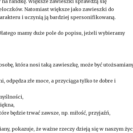
czy na randkę. Większe zawieszki sprawdzą się
eloczków. Natomiast większe jako zawieszki do
harakteru i uczynią ją bardziej spersonifikowaną.
latego mamy duże pole do popisu, jeżeli wybieramy
osobę, która nosi taką zawieszkę, może być utożsamian
, odpędza złe moce, a przyciąga tylko te dobre i
myślności,
piękna,
re będzie trwać zawsze, np. miłość, przyjaźń,
ny, pokazuje, że ważne rzeczy dzieją się w naszym życ