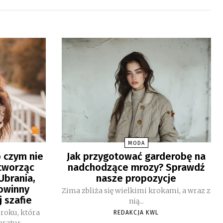
MODA
o czym nie
Jak przygotować garderobę na
tworząc
nadchodzące mrozy? Sprawdź
Ubrania,
nasze propozycje
powinny
Zima zbliża się wielkimi krokami, a wraz z
j szafie
nią...
 roku, która
REDAKCJA KWL
atur,...