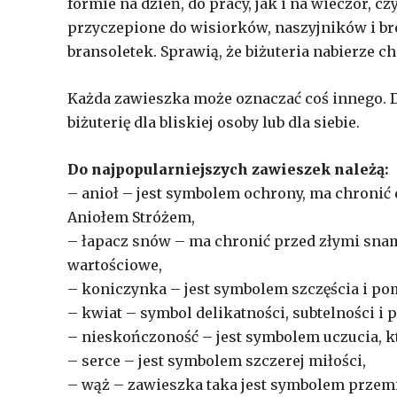
formie na dzień, do pracy, jak i na wieczór, 
przyczepione do wisiorków, naszyjników i br
bransoletek. Sprawią, że biżuteria nabierze c
Każda zawieszka może oznaczać coś innego. D
biżuterię dla bliskiej osoby lub dla siebie.
Do najpopularniejszych zawieszek należą:
– anioł – jest symbolem ochrony, ma chronić 
Aniołem Stróżem,
– łapacz snów – ma chronić przed złymi snami
wartościowe,
– koniczynka – jest symbolem szczęścia i po
– kwiat – symbol delikatności, subtelności i 
– nieskończoność – jest symbolem uczucia, któ
– serce – jest symbolem szczerej miłości,
– wąż – zawieszka taka jest symbolem przemia