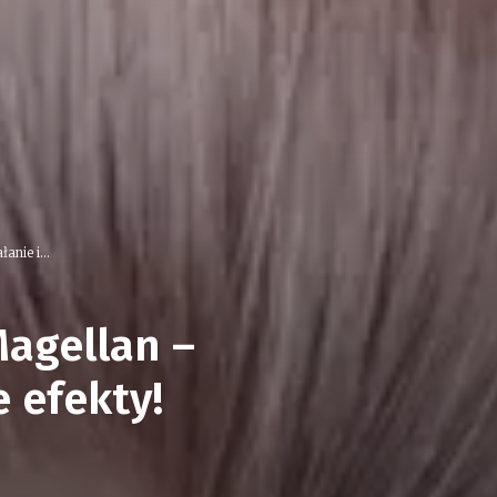
nie i...
agellan –
 efekty!