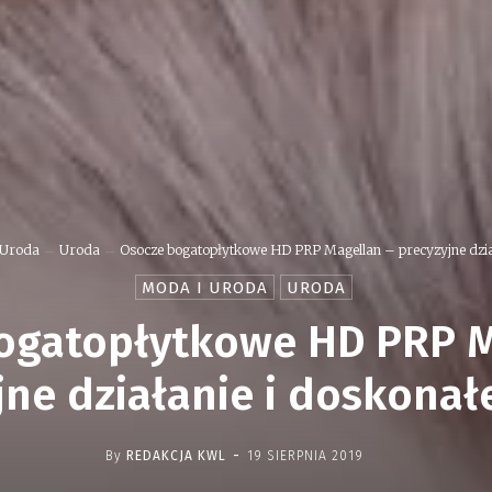
 Uroda
Uroda
Osocze bogatopłytkowe HD PRP Magellan – precyzyjne działa
MODA I URODA
URODA
ogatopłytkowe HD PRP M
jne działanie i doskonałe
-
By
REDAKCJA KWL
19 SIERPNIA 2019