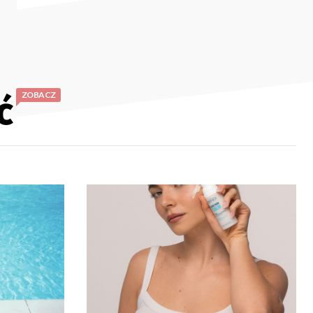
ć
ZOBACZ