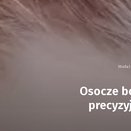
Moda i
Osocze b
precyzy