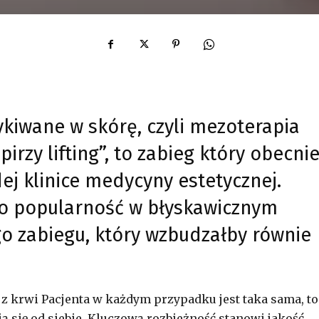
kiwane w skórę, czyli mezoterapia
rzy lifting”, to zabieg który obecni
j klinice medycyny estetycznej.
ło popularność w błyskawicznym
go zabiegu, który wzbudzałby równie
z krwi Pacjenta w każdym przypadku jest taka sama, to
ą się od siebie. Kluczową rozbieżność stanowi jakość