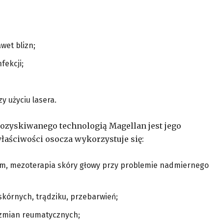
wet blizn;
fekcji;
y użyciu lasera.
zyskiwanego technologią Magellan jest jego
aściwości osocza wykorzystuje się:
em, mezoterapia skóry głowy przy problemie nadmiernego
skórnych, trądziku, przebarwień;
, zmian reumatycznych;