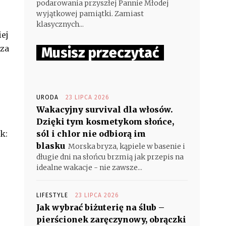
podarowania przyszłej Pannie Młodej
wyjątkowej pamiątki. Zamiast
klasycznych...
iej
cza
Musisz przeczytać
URODA
23 LIPCA 2026
Wakacyjny survival dla włosów.
Dzięki tym kosmetykom słońce,
k:
sól i chlor nie odbiorą im
blasku
Morska bryza, kąpiele w basenie i
długie dni na słońcu brzmią jak przepis na
idealne wakacje - nie zawsze...
LIFESTYLE
23 LIPCA 2026
Jak wybrać biżuterię na ślub –
pierścionek zaręczynowy, obrączki