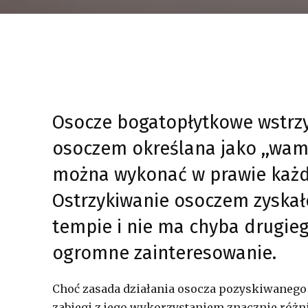
Osocze bogatopłytkowe wstrzy
osoczem określana jako ,,wampi
można wykonać w prawie każde
Ostrzykiwanie osoczem zyska
tempie i nie ma chyba drugie
ogromne zainteresowanie.
Choć zasada działania osocza pozyskiwanego 
zabiegi z jego wykorzystaniem znacznie różni