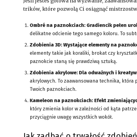
Jeśli jesteś gotowa na wyzwanie, zaawansowan
trików, które pozwolą Ci osiągnąć mistrzostw
Ombré na paznokciach: Gradiencik pełen uro
delikatne odcienie tego samego koloru. To subte
Zdobienia 3D: Wystające elementy na paznok
elementy takie jak koraliki, brokat czy kryszta
paznokcie staną się prawdziwą sztuką.
Zdobienia akrylowe: Dla odważnych i kreaty
akrylowych. To zaawansowana technika, która p
Twoich paznokciach.
Kameleon na paznokciach: Efekt zmieniającyc
który zmienia kolor w zależności od kąta patrze
przyciągnie uwagę wszystkich wokół.
Jak zadbać o trwałość zdobie