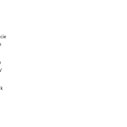
cie
e
w
V
sk