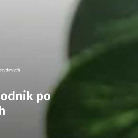
hybrydowych
wodnik po
h