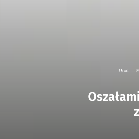
Uroda
M
Oszałami