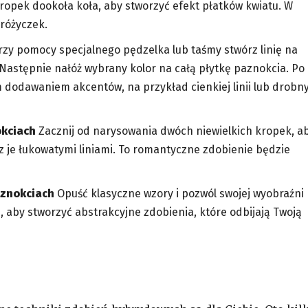
ropek dookoła koła, aby stworzyć efekt płatków kwiatu. W
 różyczek.
zy pomocy specjalnego pędzelka lub taśmy stwórz linię na
 Następnie nałóż wybrany kolor na całą płytkę paznokcia. Po
 dodawaniem akcentów, na przykład cienkiej linii lub drobn
okciach
Zacznij od narysowania dwóch niewielkich kropek, a
z je łukowatymi liniami. To romantyczne zdobienie będzie
aznokciach
Opuść klasyczne wzory i pozwól swojej wyobraźni
ie, aby stworzyć abstrakcyjne zdobienia, które odbijają Twoją