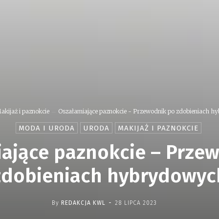
akijaż i paznokcie
Oszałamiające paznokcie - Przewodnik po zdobieniach 
MODA I URODA
URODA
MAKIJAŻ I PAZNOKCIE
ające paznokcie – Prze
zdobieniach hybrydowyc
-
By
REDAKCJA KWL
28 LIPCA 2023