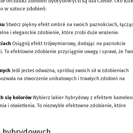
e techniki zdobień hybrydowych są dla Ciebie. Oto kil
o w sztuce zdobień:
ku
Stwórz piękny efekt ombré na swoich paznokciach, łączą
lne i eleganckie zdobienie, które zrobi duże wrażenie.
ciach
Osiągnij efekt trójwymiarowy, dodając na paznokcie
łki. To efektowne zdobienie przyciągnie uwagę i sprawi, że Two
wnych
Jeśli jesteś odważna, spróbuj swoich sił w zdobieniach
ozwala na stworzenie unikatowych i trwałych zdobień na
h się kolorów
Wybierz lakier hybrydowy z efektem kameleo
nia i oświetlenia. To niezwykle efektowne zdobienie, które
ń hybrydowych