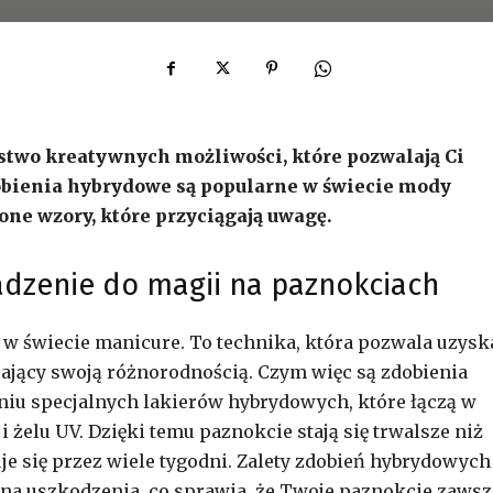
two kreatywnych możliwości, które pozwalają Ci
dobienia hybrydowe są popularne w świecie mody
zone wzory, które przyciągają uwagę.
dzenie do magii na paznokciach
w świecie manicure. To technika, która pozwala uzysk
ający swoją różnorodnością. Czym więc są zdobienia
niu specjalnych lakierów hybrydowych, które łączą w
i żelu UV. Dzięki temu paznokcie stają się trwalsze niż
je się przez wiele tygodni. Zalety zdobień hybrydowych
na uszkodzenia, co sprawia, że Twoje paznokcie zawsz