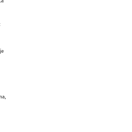
ka
c
je
na,