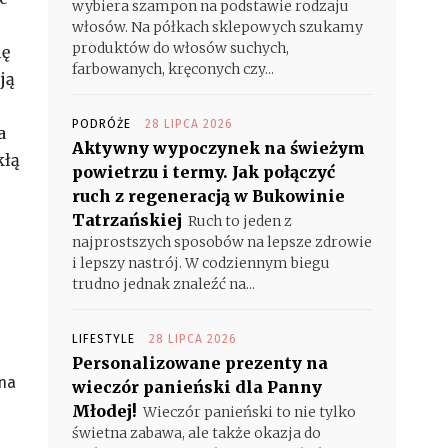
wybiera szampon na podstawie rodzaju
włosów. Na półkach sklepowych szukamy
produktów do włosów suchych,
ię
farbowanych, kręconych czy...
ją
PODRÓŻE
28 LIPCA 2026
a
Aktywny wypoczynek na świeżym
kłą
powietrzu i termy. Jak połączyć
ruch z regeneracją w Bukowinie
Tatrzańskiej
Ruch to jeden z
najprostszych sposobów na lepsze zdrowie
i lepszy nastrój. W codziennym biegu
trudno jednak znaleźć na...
LIFESTYLE
28 LIPCA 2026
Personalizowane prezenty na
 na
wieczór panieński dla Panny
Młodej!
Wieczór panieński to nie tylko
świetna zabawa, ale także okazja do