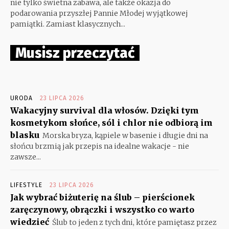
nie tylko świetna zabawa, ale także okazja do
podarowania przyszłej Pannie Młodej wyjątkowej
pamiątki. Zamiast klasycznych...
Musisz przeczytać
URODA
23 LIPCA 2026
Wakacyjny survival dla włosów. Dzięki tym
kosmetykom słońce, sól i chlor nie odbiorą im
blasku
Morska bryza, kąpiele w basenie i długie dni na
słońcu brzmią jak przepis na idealne wakacje - nie
zawsze...
LIFESTYLE
23 LIPCA 2026
Jak wybrać biżuterię na ślub – pierścionek
zaręczynowy, obrączki i wszystko co warto
wiedzieć
Ślub to jeden z tych dni, które pamiętasz przez