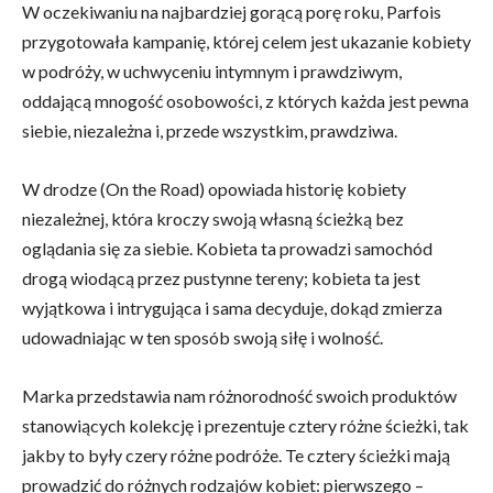
W oczekiwaniu na najbardziej gorącą porę roku, Parfois
przygotowała kampanię, której celem jest ukazanie kobiety
w podróży, w uchwyceniu intymnym i prawdziwym,
oddającą mnogość osobowości, z których każda jest pewna
siebie, niezależna i, przede wszystkim, prawdziwa.
W drodze (On the Road) opowiada historię kobiety
niezależnej, która kroczy swoją własną ścieżką bez
oglądania się za siebie. Kobieta ta prowadzi samochód
drogą wiodącą przez pustynne tereny; kobieta ta jest
wyjątkowa i intrygująca i sama decyduje, dokąd zmierza
udowadniając w ten sposób swoją siłę i wolność.
Marka przedstawia nam różnorodność swoich produktów
stanowiących kolekcję i prezentuje cztery różne ścieżki, tak
jakby to były czery różne podróże. Te cztery ścieżki mają
prowadzić do różnych rodzajów kobiet: pierwszego –