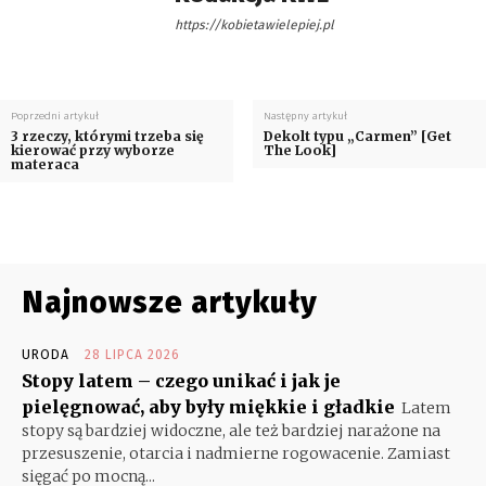
https://kobietawielepiej.pl
Poprzedni artykuł
Następny artykuł
3 rzeczy, którymi trzeba się
Dekolt typu „Carmen” [Get
kierować przy wyborze
The Look]
materaca
Najnowsze artykuły
URODA
28 LIPCA 2026
Stopy latem – czego unikać i jak je
pielęgnować, aby były miękkie i gładkie
Latem
stopy są bardziej widoczne, ale też bardziej narażone na
przesuszenie, otarcia i nadmierne rogowacenie. Zamiast
sięgać po mocną...