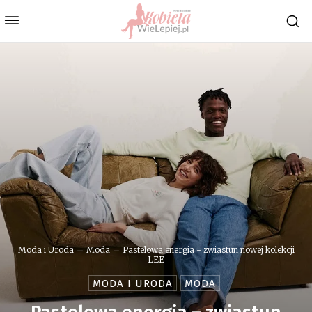
Moda i Uroda
Moda
Pastelowa energia - zwiastun nowej kolekcji
LEE
MODA I URODA
MODA