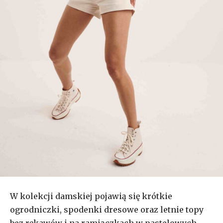
W kolekcji damskiej pojawią się kr
ó
tkie
ogrodniczki, spodenki dresowe oraz letnie topy
bez rękawów i na ramiączkach w pastelowych