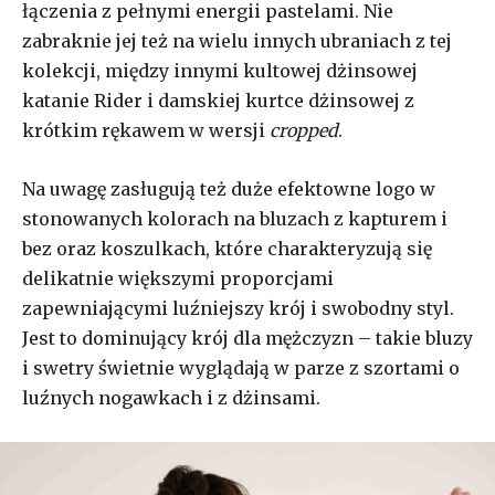
łączenia z pełnymi energii pastelami. Nie
zabraknie jej też na wielu innych ubraniach z tej
kolekcji, między innymi kultowej dżinsowej
katanie Rider i damskiej kurtce dżinsowej z
kr
ó
tkim rękawem w wersji
cropped
.
Na uwagę zasługują też duże efektowne logo w
stonowanych kolorach na bluzach z kapturem i
bez oraz koszulkach, kt
ó
re charakteryzują się
delikatnie większymi proporcjami
zapewniającymi luźniejszy kr
ó
j i swobodny styl.
Jest to dominujący krój dla mężczyzn – takie bluzy
i swetry świetnie wyglądają w parze z szortami o
luźnych nogawkach i z dż
insami.