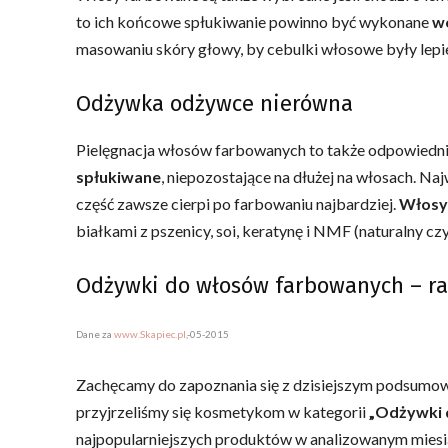
to ich końcowe spłukiwanie powinno być wykonane
wo
masowaniu skóry głowy, by cebulki włosowe były lepi
Odżywka odżywce nierówna
Pielęgnacja włosów farbowanych to także odpowiedni
spłukiwane
, niepozostające na dłużej na włosach. N
część zawsze cierpi po farbowaniu najbardziej.
Włosy 
białkami z pszenicy, soi, keratynę i NMF (naturalny czy
Odżywki do włosów farbowanych – r
Dane za
www.Skapiec.pl
,-05-2015
Zachęcamy do zapoznania się z dzisiejszym podsumow
przyjrzeliśmy się kosmetykom w kategorii
„Odżywki 
najpopularniejszych produktów w analizowanym miesią