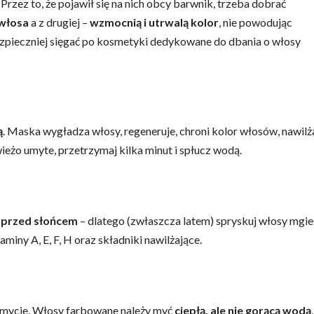
zez to, że pojawił się na nich obcy barwnik, trzeba dobrać
 włosa
a z drugiej –
wzmocnią i utrwalą kolor
, nie powodując
zpieczniej sięgać po kosmetyki dedykowane do dbania o włosy
ą
. Maska wygładza włosy, regeneruje, chroni kolor włosów, nawilża
ieżo umyte, przetrzymaj kilka minut i spłucz wodą.
 przed słońcem
– dlatego (zwłaszcza latem) spryskuj włosy mgie
miny A, E, F, H oraz składniki nawilżające.
h mycie. Włosy farbowane należy myć
ciepłą, ale nie gorącą wodą