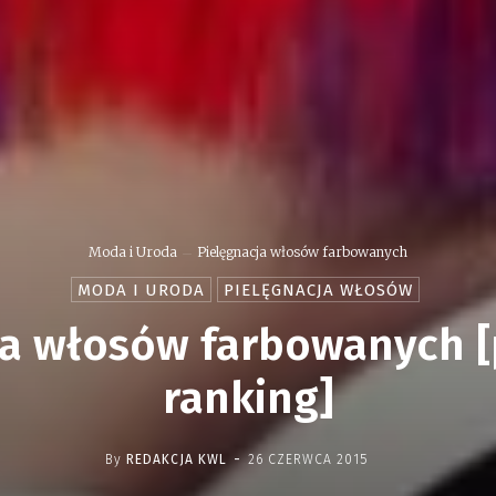
Moda i Uroda
Pielęgnacja włosów farbowanych
MODA I URODA
PIELĘGNACJA WŁOSÓW
ja włosów farbowanych [
ranking]
-
By
REDAKCJA KWL
26 CZERWCA 2015