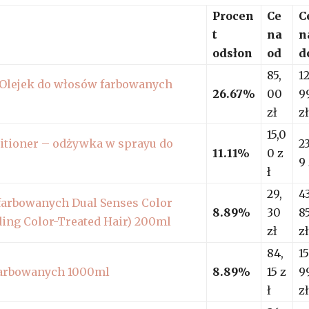
Procen
Ce
C
t
na
n
odsłon
od
d
85,
12
s Olejek do włosów farbowanych
26.67%
00
9
zł
zł
15,0
itioner – odżywka w sprayu do
23
11.11%
0 z
9 
ł
29,
43
farbowanych Dual Senses Color
8.89%
30
8
ing Color-Treated Hair) 200ml
zł
zł
84,
15
farbowanych 1000ml
8.89%
15 z
9
ł
zł