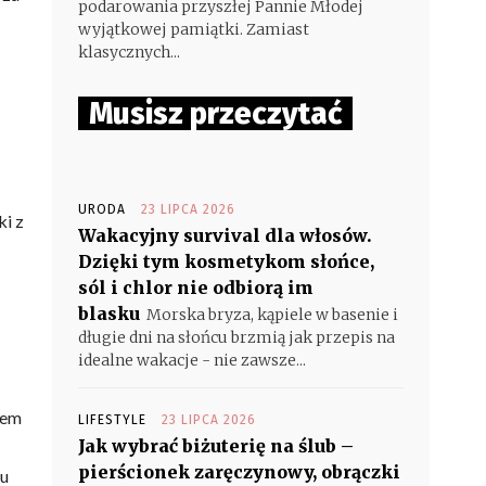
podarowania przyszłej Pannie Młodej
wyjątkowej pamiątki. Zamiast
klasycznych...
Musisz przeczytać
URODA
23 LIPCA 2026
ki z
Wakacyjny survival dla włosów.
Dzięki tym kosmetykom słońce,
sól i chlor nie odbiorą im
blasku
Morska bryza, kąpiele w basenie i
długie dni na słońcu brzmią jak przepis na
idealne wakacje - nie zawsze...
zem
LIFESTYLE
23 LIPCA 2026
Jak wybrać biżuterię na ślub –
pierścionek zaręczynowy, obrączki
su