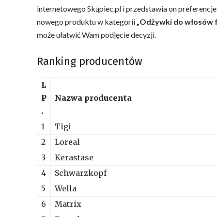
internetowego Skąpiec.pl i przedstawia on preferencj
nowego produktu w kategorii
„Odżywki do włosów f
może ułatwić Wam podjęcie decyzji.
Ranking producentów
L
P
Nazwa producenta
.
1
Tigi
2
Loreal
3
Kerastase
4
Schwarzkopf
5
Wella
6
Matrix