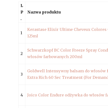
L
P
Nazwa produktu
.
Kerastase Elixir Ultime Cheveux Colore
1
125ml
Schwarzkopf BC Color Freeze Spray Cond
2
włosów farbowanych 200ml
Goldwell Intensywny balsam do włosów 
3
Extra Rich 60 Sec Treatment (For Demand
4
Joico Color Endure odżywka do włosów 