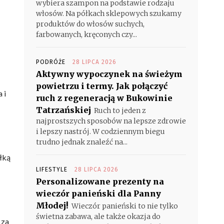
wybiera szampon na podstawie rodzaju
włosów. Na półkach sklepowych szukamy
produktów do włosów suchych,
farbowanych, kręconych czy...
PODRÓŻE
28 LIPCA 2026
Aktywny wypoczynek na świeżym
powietrzu i termy. Jak połączyć
 i
ruch z regeneracją w Bukowinie
Tatrzańskiej
Ruch to jeden z
najprostszych sposobów na lepsze zdrowie
i lepszy nastrój. W codziennym biegu
trudno jednak znaleźć na...
łką
LIFESTYLE
28 LIPCA 2026
Personalizowane prezenty na
wieczór panieński dla Panny
Młodej!
Wieczór panieński to nie tylko
świetna zabawa, ale także okazja do
, za