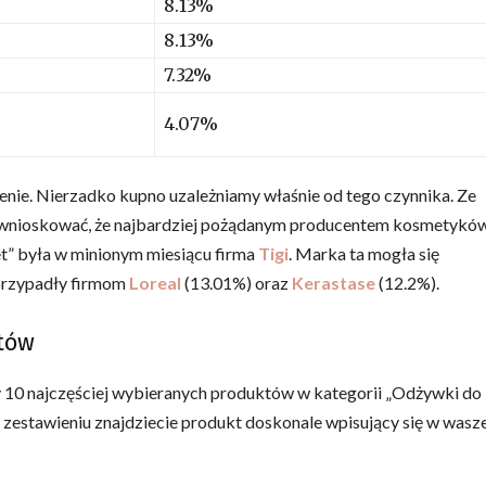
8.13%
8.13%
7.32%
4.07%
enie. Nierzadko kupno uzależniamy właśnie od tego czynnika. Ze
wywnioskować, że najbardziej pożądanym producentem kosmetykó
t” była w minionym miesiącu firma
Tigi
. Marka ta mogła się
 przypadły firmom
Loreal
(13.01%) oraz
Kerastase
(12.2%).
tów
 10 najczęściej wybieranych produktów w kategorii „Odżywki do
 zestawieniu znajdziecie produkt doskonale wpisujący się w wasz