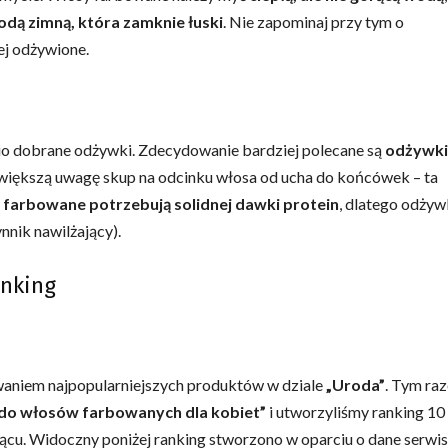
dą zimną, która zamknie łuski
. Nie zapominaj przy tym o
ej odżywione.
o dobrane odżywki. Zdecydowanie bardziej polecane są
odżywki
ajwiększą uwagę skup na odcinku włosa od ucha do końcówek – ta
farbowane potrzebują solidnej dawki protein
, dlatego odżyw
nnik nawilżający).
anking
aniem najpopularniejszych produktów w dziale
„Uroda”
. Tym ra
do włosów farbowanych dla kobiet”
i utworzyliśmy ranking 10
cu. Widoczny poniżej ranking stworzono w oparciu o dane serwi