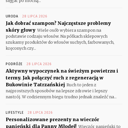
sięgać po mocną...
URODA
28 LIPCA 2026
Jak dobrać szampon? Najczęstsze problemy
skóry głowy
Wiele osób wybiera szampon na
podstawie rodzaju włosów. Na półkach sklepowych
szukamy produktów do włosów suchych, farbowanych,
kręconych czy...
PODRÓŻE
28 LIPCA 2026
Aktywny wypoczynek na świeżym powietrzu i
termy. Jak połączyć ruch z regeneracją w
Bukowinie Tatrzańskiej
Ruch to jeden z
najprostszych sposobów na lepsze zdrowie i lepszy
nastrój. W codziennym biegu trudno jednak znaleźć na...
LIFESTYLE
28 LIPCA 2026
Personalizowane prezenty na wieczór
panieński dla Panny Młodej!
Wieczór panieński to