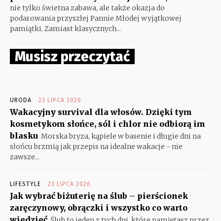
nie tylko świetna zabawa, ale także okazja do
podarowania przyszłej Pannie Młodej wyjątkowej
pamiątki. Zamiast klasycznych...
Musisz przeczytać
URODA
23 LIPCA 2026
Wakacyjny survival dla włosów. Dzięki tym
kosmetykom słońce, sól i chlor nie odbiorą im
blasku
Morska bryza, kąpiele w basenie i długie dni na
słońcu brzmią jak przepis na idealne wakacje - nie
zawsze...
LIFESTYLE
23 LIPCA 2026
Jak wybrać biżuterię na ślub – pierścionek
zaręczynowy, obrączki i wszystko co warto
wiedzieć
Ślub to jeden z tych dni, które pamiętasz przez