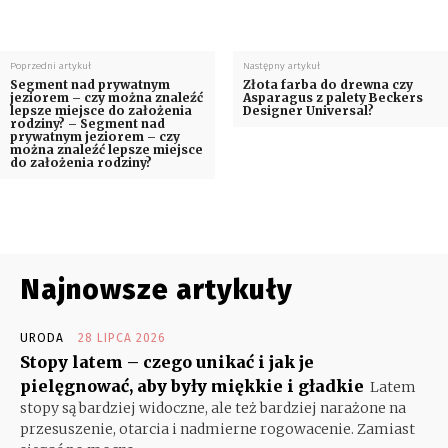
Poprzedni artykuł
Następny artykuł
Segment nad prywatnym
Złota farba do drewna czy
jeziorem – czy można znaleźć
Asparagus z palety Beckers
lepsze miejsce do założenia
Designer Universal?
rodziny? – Segment nad
prywatnym jeziorem – czy
można znaleźć lepsze miejsce
do założenia rodziny?
Najnowsze artykuły
URODA
28 LIPCA 2026
Stopy latem – czego unikać i jak je
pielęgnować, aby były miękkie i gładkie
Latem
stopy są bardziej widoczne, ale też bardziej narażone na
przesuszenie, otarcia i nadmierne rogowacenie. Zamiast