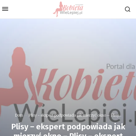
Dom
Plisy - ekspert podpowiada jak mierzyć okno – Plisy...
Plisy – ekspert podpowiada jak