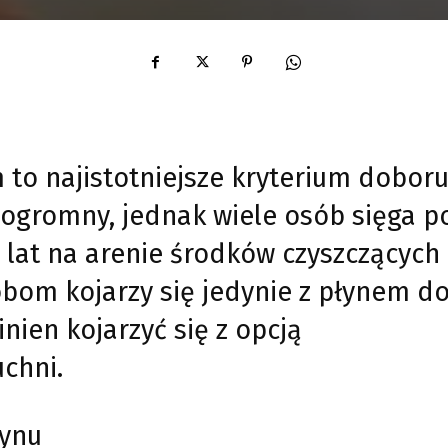
 to najistotniejsze kryterium dobor
 ogromny, jednak wiele osób sięga p
 lat na arenie środków czyszczących
obom kojarzy się jedynie z płynem d
nien kojarzyć się z opcją
chni.
łynu