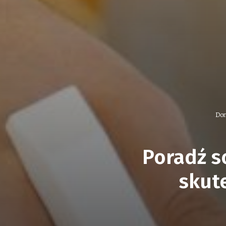
Do
Poradź s
skut