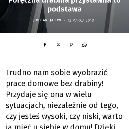
Poręczna drabina przystawna to
podstawa
-
By
REDAKCJA KWL
12 MARCA 2018
Trudno nam sobie wyobrazić
prace domowe bez drabiny!
Przydaje się ona w wielu
sytuacjach, niezależnie od tego,
czy jesteś wysoki, czy niski, warto
ją mieć u siebie w domu! Dzięki