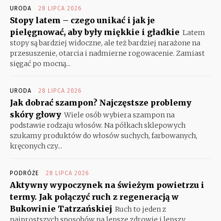
URODA
28 LIPCA 2026
Stopy latem – czego unikać i jak je
pielęgnować, aby były miękkie i gładkie
Latem
stopy są bardziej widoczne, ale też bardziej narażone na
przesuszenie, otarcia i nadmierne rogowacenie. Zamiast
sięgać po mocną...
URODA
28 LIPCA 2026
Jak dobrać szampon? Najczęstsze problemy
skóry głowy
Wiele osób wybiera szampon na
podstawie rodzaju włosów. Na półkach sklepowych
szukamy produktów do włosów suchych, farbowanych,
kręconych czy...
PODRÓŻE
28 LIPCA 2026
Aktywny wypoczynek na świeżym powietrzu i
termy. Jak połączyć ruch z regeneracją w
Bukowinie Tatrzańskiej
Ruch to jeden z
najprostszych sposobów na lepsze zdrowie i lepszy