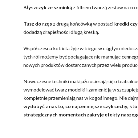
Błyszczyk ze szminką
z filtrem tworzą zestaw na co d
Tusz do rzęs
z drugą końcówką w postaci
kredki czy
dodadzą drapieżności długą kreską.
Współczesna kobieta żyje w biegu, w ciągłym niedocz
tych ról możemy być pociągające nie marnując cenneg
nowych produktów dostarczanych przez wielu produc
Nowoczesne techniki makijażu ocierają się o teatraln
wymodelować twarz modelki i zamienić ją w szczuplej
kompletnie przemieniają nas w kogoś innego. Nie dajm
wydobyć z nas to, co najcenniejsze czyli cechy, k
strategicznych momentach zakryje efekty naszeg