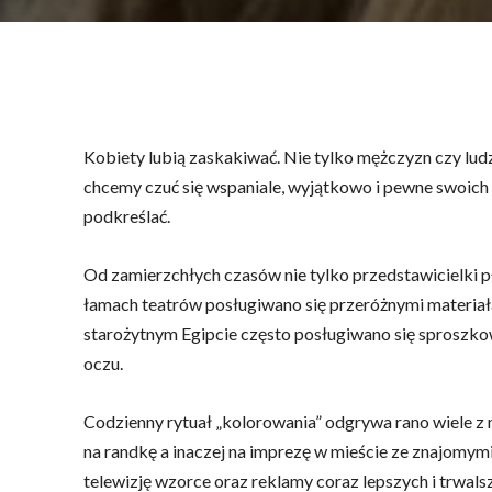
Kobiety lubią zaskakiwać. Nie tylko mężczyzn czy ludz
chcemy czuć się wspaniale, wyjątkowo i pewne swoich w
podkreślać.
Od zamierzchłych czasów nie tylko przedstawicielki pł
łamach teatrów posługiwano się przeróżnymi materiała
starożytnym Egipcie często posługiwano się sproszko
oczu.
Codzienny rytuał „kolorowania” odgrywa rano wiele z na
na randkę a inaczej na imprezę w mieście ze znajomym
telewizję wzorce oraz reklamy coraz lepszych i trwal