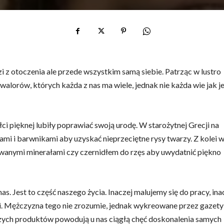
i z otoczenia ale przede wszystkim samą siebie. Patrząc w lustro
alorów, których każda z nas ma wiele, jednak nie każda wie jak j
ci pięknej lubiły poprawiać swoją urodę. W starożytnej Grecji na
mi i barwnikami aby uzyskać nieprzeciętne rysy twarzy. Z kolei 
wanymi minerałami czy czernidłem do rzęs aby uwydatnić piękno
s. Jest to część naszego życia. Inaczej malujemy się do pracy, ina
i. Mężczyzna tego nie zrozumie, jednak wykreowane przez gazety 
szych produktów powodują u nas ciągłą chęć doskonalenia samych