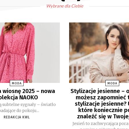
Wybrane dla Ciebie
MODA
MODA
 wiosnę 2025 – nowa
Stylizacje jesienne – 
olekcja NAOKO
możesz zapomnieć 
stylizacje jesienne? 
ą subtelne sygnały – światło
które koniecznie 
adające do pokoju...
znaleźć się w Twoje
REDAKCJA KWL
Jesień to zachwycająca pora