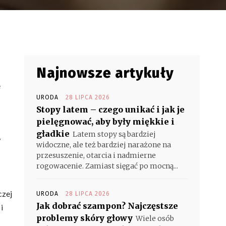
Najnowsze artykuły
e
URODA
28 LIPCA 2026
Stopy latem – czego unikać i jak je
pielęgnować, aby były miękkie i
gładkie
Latem stopy są bardziej
w
widoczne, ale też bardziej narażone na
przesuszenie, otarcia i nadmierne
rogowacenie. Zamiast sięgać po mocną...
czej
URODA
28 LIPCA 2026
Jak dobrać szampon? Najczęstsze
i
problemy skóry głowy
Wiele osób