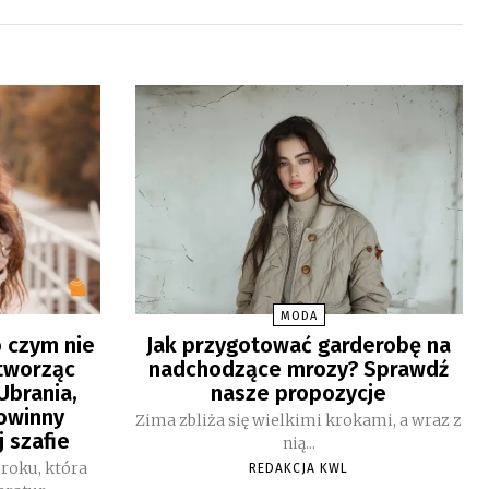
MODA
o czym nie
Jak przygotować garderobę na
tworząc
nadchodzące mrozy? Sprawdź
Ubrania,
nasze propozycje
powinny
Zima zbliża się wielkimi krokami, a wraz z
j szafie
nią...
 roku, która
REDAKCJA KWL