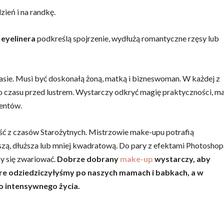
zień i na randkę.
 eyelinera
podkreślą spojrzenie, wydłużą romantyczne rzęsy lub
asie. Musi być doskonałą żoną, matką i bizneswoman. W każdej z
o czasu przed lustrem. Wystarczy odkryć magię praktyczności, m
entów.
ość z czasów Starożytnych. Mistrzowie make-upu potrafią
szą, dłuższa lub mniej kwadratową. Do pary z efektami Photoshop
y się zwariować.
Dobrze dobrany
make-up
wystarczy, aby
tóre odziedziczyłyśmy po naszych mamach i babkach, a w
o intensywnego życia.