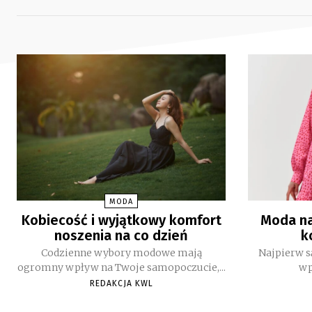
MODA
Kobiecość i wyjątkowy komfort
Moda na
noszenia na co dzień
k
Codzienne wybory modowe mają
Najpierw s
ogromny wpływ na Twoje samopoczucie,...
wp
REDAKCJA KWL