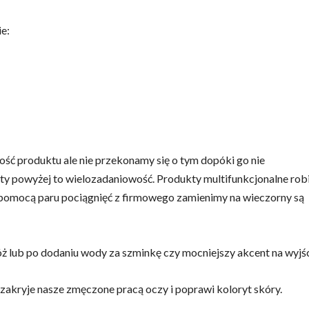
e:
ść produktu ale nie przekonamy się o tym dopóki go nie
sty powyżej to wielozadaniowość. Produkty multifunkcjonalne rob
 pomocą paru pociągnięć z firmowego zamienimy na wieczorny są
óż lub po dodaniu wody za szminkę czy mocniejszy akcent na wyjśc
 zakryje nasze zmęczone pracą oczy i poprawi koloryt skóry.