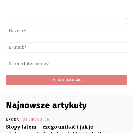
Komentarz:
Na
E-
mai
Str
Int
Najnowsze artykuły
URODA
28 LIPCA 2026
Stopy latem – czego unikać i jak je