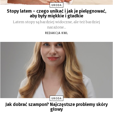
URODA
Stopy latem – czego unikać i jak je pielęgnować,
aby były miękkie i gładkie
Latem stopy są bardziej widoczne, ale też bardziej
narażone...
REDAKCJA KWL
URODA
Jak dobrać szampon? Najczęstsze problemy skóry
głowy