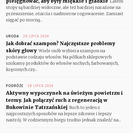
pielęgnować, aby były miękkie i gładkie
Latem
stopy są bardziej widoczne, ale też bardziej narażone na
przesuszenie, otarcia i nadmierne rogowacenie. Zamiast
sięgać po mocną...
URODA
28 LIPCA 2026
Jak dobrać szampon? Najczęstsze problemy
skóry głowy
Wiele osób wybiera szampon na
podstawie rodzaju włosów. Na półkach sklepowych
szukamy produktów do włosów suchych, farbowanych,
kręconych czy...
PODRÓŻE
28 LIPCA 2026
Aktywny wypoczynek na świeżym powietrzu i
termy. Jak połączyć ruch z regeneracją w
Bukowinie Tatrzańskiej
Ruch to jeden z
najprostszych sposobów na lepsze zdrowie i lepszy
nastrój. W codziennym biegu trudno jednak znaleźć na...