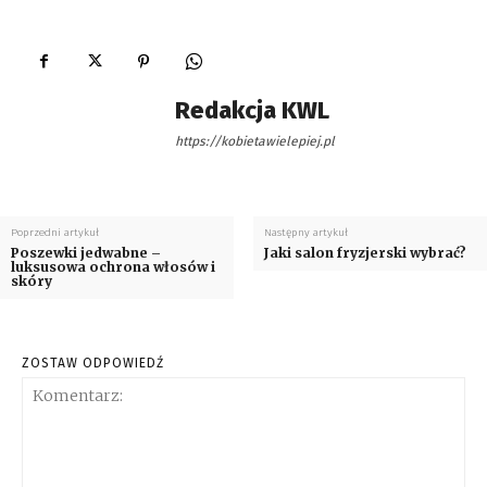
Redakcja KWL
https://kobietawielepiej.pl
Poprzedni artykuł
Następny artykuł
Poszewki jedwabne –
Jaki salon fryzjerski wybrać?
luksusowa ochrona włosów i
skóry
ZOSTAW ODPOWIEDŹ