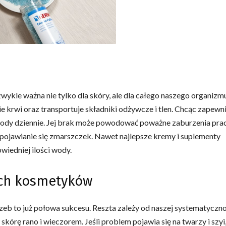
wykle ważna nie tylko dla skóry, ale dla całego naszego organizm
ie krwi oraz transportuje składniki odżywcze i tlen. Chcąc zapewn
wody dziennie. Jej brak może powodować poważne zaburzenia pra
 pojawianie się zmarszczek. Nawet najlepsze kremy i suplementy
wiedniej ilości wody.
ich kosmetyków
b to już połowa sukcesu. Reszta zależy od naszej systematyczno
kórę rano i wieczorem. Jeśli problem pojawia się na twarzy i szyi