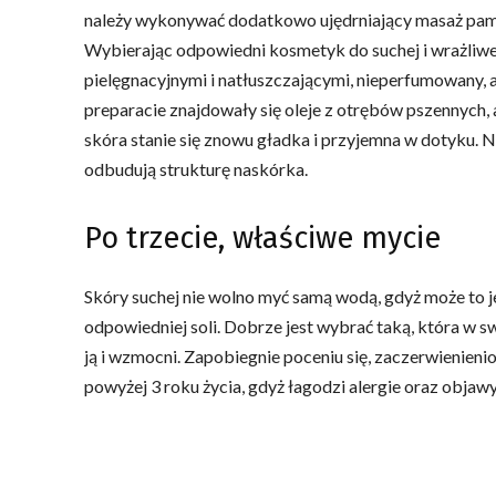
należy wykonywać dodatkowo ujędrniający masaż pamię
Wybierając odpowiedni kosmetyk do suchej i wrażliwej 
pielęgnacyjnymi i natłuszczającymi, nieperfumowany,
preparacie znajdowały się oleje z otrębów pszennych, 
skóra stanie się znowu gładka i przyjemna w dotyku. 
odbudują strukturę naskórka.
Po trzecie, właściwe mycie
Skóry suchej nie wolno myć samą wodą, gdyż może to 
odpowiedniej soli. Dobrze jest wybrać taką, która w 
ją i wzmocni. Zapobiegnie poceniu się, zaczerwienienio
powyżej 3 roku życia, gdyż łagodzi alergie oraz objaw