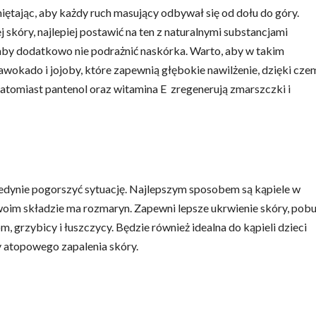
tając, aby każdy ruch masujący odbywał się od dołu do góry.
skóry, najlepiej postawić na ten z naturalnymi substancjami
 aby dodatkowo nie podrażnić naskórka. Warto, aby w takim
awokado i jojoby, które zapewnią głębokie nawilżenie, dzięki cze
Natomiast pantenol oraz witamina E zregenerują zmarszczki i
jedynie pogorszyć sytuację. Najlepszym sposobem są kąpiele w
swoim składzie ma rozmaryn. Zapewni lepsze ukrwienie skóry, pob
m, grzybicy i łuszczycy. Będzie również idealna do kąpieli dzieci
y atopowego zapalenia skóry.