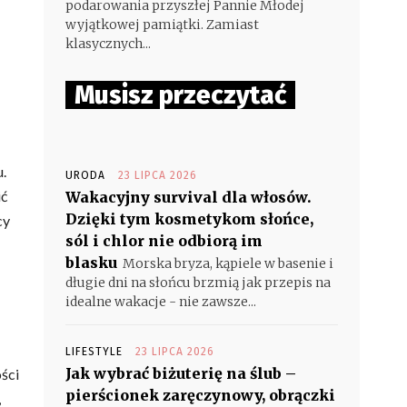
podarowania przyszłej Pannie Młodej
wyjątkowej pamiątki. Zamiast
klasycznych...
Musisz przeczytać
u.
URODA
23 LIPCA 2026
ić
Wakacyjny survival dla włosów.
Dzięki tym kosmetykom słońce,
cy
sól i chlor nie odbiorą im
blasku
Morska bryza, kąpiele w basenie i
długie dni na słońcu brzmią jak przepis na
idealne wakacje - nie zawsze...
LIFESTYLE
23 LIPCA 2026
Jak wybrać biżuterię na ślub –
ści
pierścionek zaręczynowy, obrączki
,