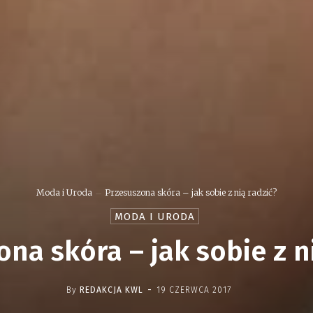
Moda i Uroda
Przesuszona skóra – jak sobie z nią radzić?
MODA I URODA
na skóra – jak sobie z n
-
By
REDAKCJA KWL
19 CZERWCA 2017