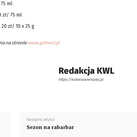
 75 ml
 zł/ 75 ml
20 zł/ 10 x 25 g
na na stronie
www.gehwol.pl
Redakcja KWL
https://kobietawielepiej.pl
Następny artykuł
Sezon na rabarbar