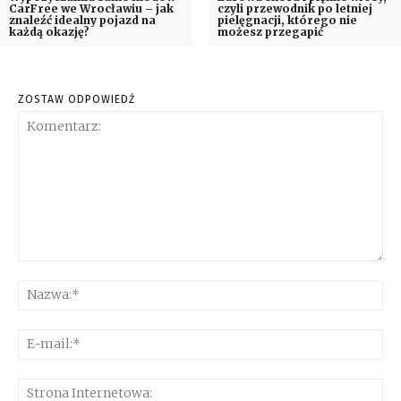
CarFree we Wrocławiu – jak
czyli przewodnik po letniej
znaleźć idealny pojazd na
pielęgnacji, którego nie
każdą okazję?
możesz przegapić
ZOSTAW ODPOWIEDŹ
Komentarz:
Na
E-
mai
Str