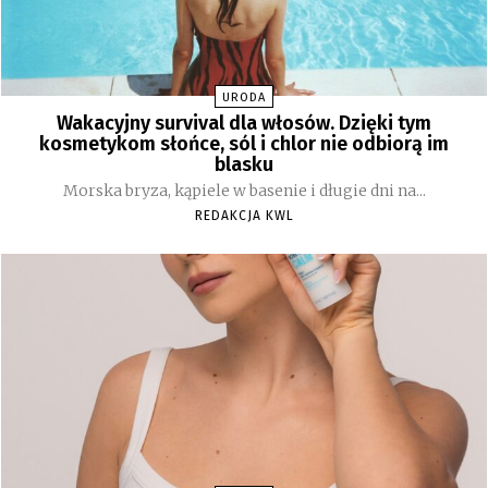
URODA
Wakacyjny survival dla włosów. Dzięki tym
kosmetykom słońce, sól i chlor nie odbiorą im
blasku
Morska bryza, kąpiele w basenie i długie dni na...
REDAKCJA KWL