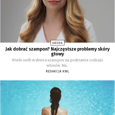
URODA
Jak dobrać szampon? Najczęstsze problemy skóry
głowy
Wiele osób wybiera szampon na podstawie rodzaju
włosów. Na...
REDAKCJA KWL