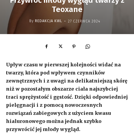
Przywróć młody wygląd twarzy z
Teoxane
-
By
REDAKCJA KWL
27 CZERWCA 2024
Upływ czasu w pierwszej kolejności widać na
twarzy, która pod wpływem czynników
zewnętrznych i z uwagi na delikatniejszą skórę
niż w pozostałym obszarze ciała najszybciej
traci sprężystość i gęstość. Dzięki odpowiedniej
pielęgnacji i z pomocą nowoczesnych
rozwiązań zabiegowych z użyciem kwasu
hialuronowego można jednak szybko
przywrócić jej młody wygląd.