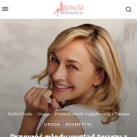
Moda i Uroda
Uroda
Przywróć młody wygląd twarzy z Teoxane
URODA
KOSMETYKI