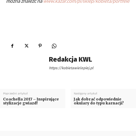
można znaleźć na
www.kazar.com/pl/sklep/kobieta/portfele
Redakcja KWL
https://kobietawielepiej.pl
Poprzedni artykuł
Następny artykuł
Coachella 2017 – Inspirujące
Jak dobrać odpowiednie
stylizacje gwiazd!
okulary do typu karnacji?