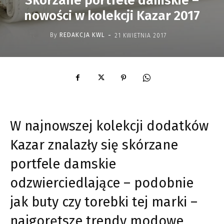
Skórzane portfele damskie –
nowości w kolekcji Kazar 2017
-
By
REDAKCJA KWL
21 KWIETNIA 2017
W najnowszej kolekcji dodatków
Kazar znalazły się skórzane
portfele damskie
odzwierciedlające – podobnie
jak buty czy torebki tej marki –
najgorętsze trendy modowe