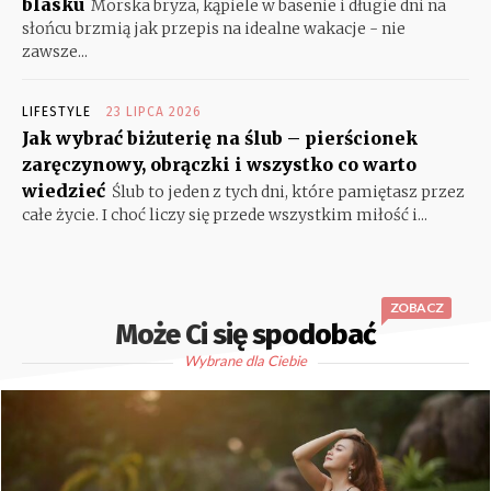
blasku
Morska bryza, kąpiele w basenie i długie dni na
słońcu brzmią jak przepis na idealne wakacje - nie
zawsze...
LIFESTYLE
23 LIPCA 2026
Jak wybrać biżuterię na ślub – pierścionek
zaręczynowy, obrączki i wszystko co warto
wiedzieć
Ślub to jeden z tych dni, które pamiętasz przez
całe życie. I choć liczy się przede wszystkim miłość i...
ZOBACZ
Może Ci się spodobać
Wybrane dla Ciebie