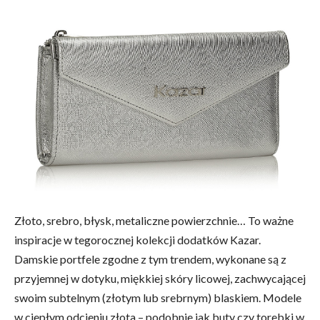
Złoto, srebro, błysk, metaliczne powierzchnie… To ważne
inspiracje w tegorocznej kolekcji dodatków Kazar.
Damskie portfele zgodne z tym trendem, wykonane są z
przyjemnej w dotyku, miękkiej skóry licowej, zachwycającej
swoim subtelnym (złotym lub srebrnym) blaskiem. Modele
w ciepłym odcieniu złota – podobnie jak buty czy torebki w