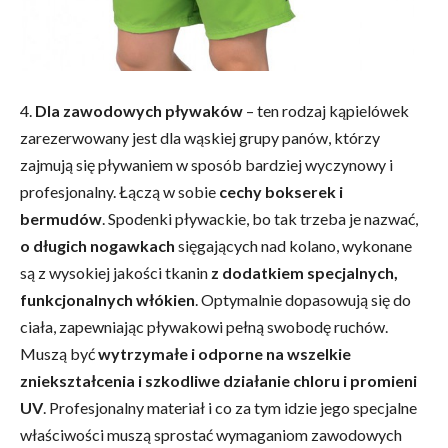
4.
Dla zawodowych pływaków
– ten rodzaj kąpielówek
zarezerwowany jest dla wąskiej grupy panów, którzy
zajmują się pływaniem w sposób bardziej wyczynowy i
profesjonalny. Łączą w sobie
cechy bokserek i
bermudów
. Spodenki pływackie, bo tak trzeba je nazwać,
o długich nogawkach
sięgających nad kolano, wykonane
są z wysokiej jakości tkanin
z dodatkiem specjalnych,
funkcjonalnych włókien
. Optymalnie dopasowują się do
ciała, zapewniając pływakowi pełną swobodę ruchów.
Muszą być
wytrzymałe
i odporne na wszelkie
zniekształcenia i szkodliwe działanie chloru i promieni
UV
. Profesjonalny materiał i co za tym idzie jego specjalne
właściwości muszą sprostać wymaganiom zawodowych