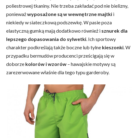
poliestrowej tkaniny. Nie trzeba zakładać pod nie bielizny,
ponieważ
wyposażone są w wewnętrzne majtki
i
niekiedy w siateczkową podszewkę. W pasie poza
elastyczną gumką mają dodatkowo również i
sznurek dla
lepszego dopasowania do sylwetki
. Ich sportowy
charakter podkreślają także boczne lub tylne
kieszonki
. W
przypadku bermudów producenci prześcigają się w
doborze
kolorów i wzorów
– hawajskie motywy są
zarezerwowane właśnie dla tego typu garderoby.