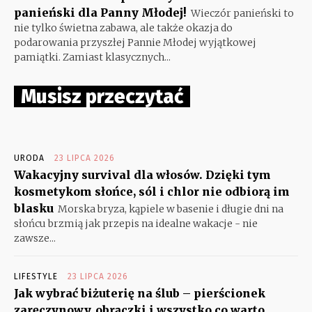
panieński dla Panny Młodej!
Wieczór panieński to
nie tylko świetna zabawa, ale także okazja do
podarowania przyszłej Pannie Młodej wyjątkowej
pamiątki. Zamiast klasycznych...
Musisz przeczytać
URODA
23 LIPCA 2026
Wakacyjny survival dla włosów. Dzięki tym
kosmetykom słońce, sól i chlor nie odbiorą im
blasku
Morska bryza, kąpiele w basenie i długie dni na
słońcu brzmią jak przepis na idealne wakacje - nie
zawsze...
LIFESTYLE
23 LIPCA 2026
Jak wybrać biżuterię na ślub – pierścionek
zaręczynowy, obrączki i wszystko co warto