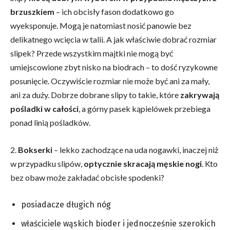
brzuszkiem
– ich obcisły fason dodatkowo go
wyeksponuje. Mogą je natomiast nosić panowie bez
delikatnego wcięcia w talii. A jak właściwie dobrać rozmiar
slipek? Przede wszystkim majtki nie mogą być
umiejscowione zbyt nisko na biodrach – to dość ryzykowne
posunięcie. Oczywiście rozmiar nie może być ani za mały,
ani za duży. Dobrze dobrane slipy to takie, które
zakrywają
pośladki w całości
, a górny pasek kąpielówek przebiega
ponad linią pośladków.
2.
Bokserki
– lekko zachodzące na uda nogawki, inaczej niż
w przypadku slipów,
optycznie skracają męskie nogi
. Kto
bez obaw może zakładać obcisłe spodenki?
posiadacze długich nóg
właściciele wąskich bioder i jednocześnie szerokich