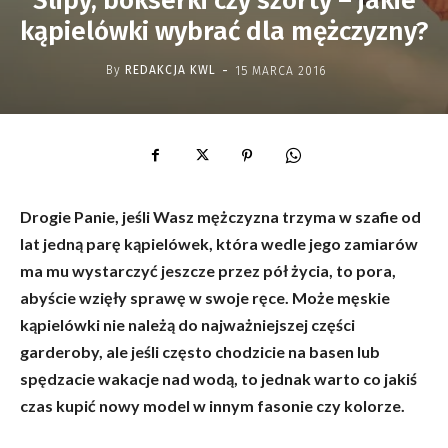
Slipy, bokserki czy szorty – jakie
kąpielówki wybrać dla mężczyzny?
-
By
REDAKCJA KWL
15 MARCA 2016
Drogie Panie, jeśli Wasz mężczyzna trzyma w szafie od
lat jedną parę kąpielówek, która wedle jego zamiarów
ma mu wystarczyć jeszcze przez pół życia, to pora,
abyście wzięły sprawę w swoje ręce. Może męskie
kąpielówki nie należą do najważniejszej części
garderoby, ale jeśli często chodzicie na basen lub
spędzacie wakacje nad wodą, to jednak warto co jakiś
czas kupić nowy model w innym fasonie czy kolorze.