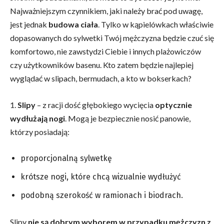
Najważniejszym czynnikiem, jaki należy brać pod uwagę,
jest jednak
budowa
ciała
. Tylko w kąpielówkach właściwie
dopasowanych do sylwetki Twój mężczyzna będzie czuć się
komfortowo, nie zawstydzi Ciebie i innych plażowiczów
czy użytkowników basenu. Kto zatem będzie najlepiej
wyglądać w slipach, bermudach, a kto w bokserkach?
1.
Slipy
– z racji dość głębokiego wycięcia
optycznie
wydłużają nogi
. Mogą je bezpiecznie nosić panowie,
którzy posiadają:
proporcjonalną sylwetkę
krótsze nogi, które chcą wizualnie wydłużyć
podobną szerokość w ramionach i biodrach.
Slipy
nie są dobrym wyborem w przypadku mężczyzn z