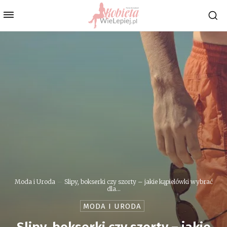
Moda i Uroda
Slipy, bokserki czy szorty – jakie kąpielówki wybrać
dla...
MODA I URODA