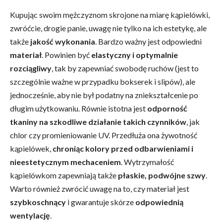
Kupując swoim mężczyznom skrojone na miarę kąpielówki,
zwróćcie, drogie panie, uwagę nie tylko na ich estetykę, ale
także
jakość wykonania
. Bardzo ważny jest odpowiedni
materiał
. Powinien być
elastyczny i optymalnie
rozciągliwy
, tak by zapewniać swobodę ruchów (jest to
szczególnie ważne w przypadku bokserek i slipów), ale
jednocześnie, aby nie był podatny na zniekształcenie po
długim użytkowaniu. Równie istotna jest
odporność
tkaniny na szkodliwe działanie takich czynników
, jak
chlor czy promieniowanie UV. Przedłuża ona żywotność
kąpielówek,
chroniąc kolory przed odbarwieniami i
nieestetycznym mechaceniem
. Wytrzymałość
kąpielówkom zapewniają także
płaskie, podwójne szwy
.
Warto również zwrócić uwagę na to, czy materiał jest
szybkoschnący
i gwarantuje skórze
odpowiednią
wentylację
.