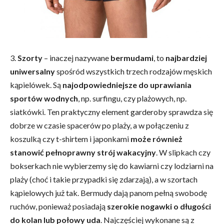
3.
Szorty
– inaczej nazywane
bermudami
, to
najbardziej
uniwersalny
spośród wszystkich trzech rodzajów męskich
kąpielówek. Są
najodpowiedniejsze do uprawiania
sportów wodnych
, np. surfingu, czy plażowych, np.
siatkówki. Ten praktyczny element garderoby sprawdza się
dobrze w czasie spacerów po plaży, a w połączeniu z
koszulką czy t-shirtem i japonkami
może również
stanowić pełnoprawny strój wakacyjny
. W slipkach czy
bokserkach nie wybierzemy się do kawiarni czy lodziarni na
plaży (choć i takie przypadki się zdarzają), a w szortach
kąpielowych już tak. Bermudy dają panom pełną swobodę
ruchów, ponieważ posiadają
szerokie nogawki o długości
do kolan lub połowy uda
. Najczęściej wykonane są z