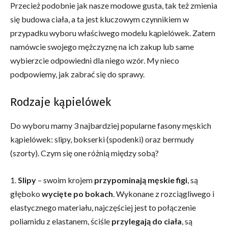
Przecież podobnie jak nasze modowe gusta, tak też zmienia
się budowa ciała, a ta jest kluczowym czynnikiem w
przypadku wyboru właściwego modelu kąpielówek. Zatem
namówcie swojego mężczyznę na ich zakup lub same
wybierzcie odpowiedni dla niego wzór. My nieco
podpowiemy, jak zabrać się do sprawy.
Rodzaje kąpielówek
Do wyboru mamy 3 najbardziej popularne fasony męskich
kąpielówek: slipy, bokserki (spodenki) oraz bermudy
(szorty). Czym się one różnią między sobą?
1.
Slipy
– swoim krojem
przypominają męskie figi
, są
głęboko
wycięte po bokach
. Wykonane z rozciągliwego i
elastycznego materiału, najczęściej jest to połączenie
poliamidu z elastanem, ściśle
przylegają do ciała
, są