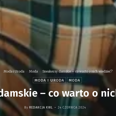
Moda i Uroda
Moda
Sneakersy damskie – co warto o nich wiedzieć?
MODA I URODA
MODA
damskie – co warto o nic
-
By
REDAKCJA KWL
24 CZERWCA 2024