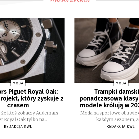
MODA
MODA
s Piguet Royal Oak:
Trampki damski
rojekt, który zyskuje z
ponadczasowa klasyk
czasem
modele królują w 20
ę, że ktoś zobaczy Audemars
Moda na sportowe obuwie 
t Royal Oak tylko na...
każdym sezonem, ale
REDAKCJA KWL
REDAKCJA KWL