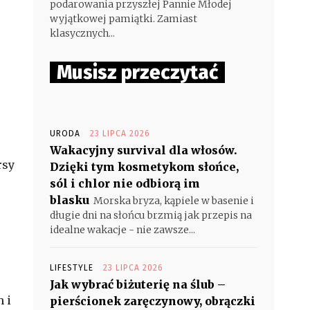
podarowania przyszłej Pannie Młodej
wyjątkowej pamiątki. Zamiast
klasycznych...
Musisz przeczytać
URODA
23 LIPCA 2026
Wakacyjny survival dla włosów.
rsy
Dzięki tym kosmetykom słońce,
sól i chlor nie odbiorą im
blasku
Morska bryza, kąpiele w basenie i
długie dni na słońcu brzmią jak przepis na
idealne wakacje - nie zawsze...
LIFESTYLE
23 LIPCA 2026
Jak wybrać biżuterię na ślub –
 i
pierścionek zaręczynowy, obrączki