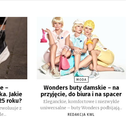
MODA
e –
Wonders buty damskie – na
a. Jakie
przyjęcie, do biura i na spacer
25 roku?
Eleganckie, komfortowe i niezwykle
uniwersalne – buty Wonders podbijają...
ewoluuje z
...
REDAKCJA KWL