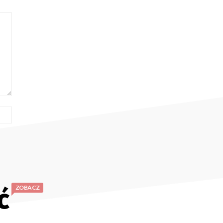
Strona
Internetowa:
ć
ZOBACZ