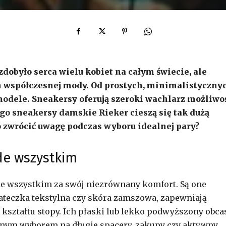
zdobyło serca wielu kobiet na całym świecie, ale
 współczesnej mody. Od prostych, minimalistyczny
odele. Sneakersy oferują szeroki wachlarz możliwo
zego sneakersy damskie Rieker cieszą się tak dużą
co zwrócić uwagę podczas wyboru idealnej pary?
de wszystkim
e wszystkim za swój niezrównany komfort. Są one
iateczka tekstylna czy skóra zamszowa, zapewniają
kształtu stopy. Ich płaski lub lekko podwyższony obca
alnym wyborem na długie spacery, zakupy czy aktywny