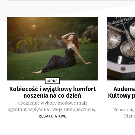
MODA
Kobiecość i wyjątkowy komfort
Audemar
noszenia na co dzień
Kultowy p
Codzienne wybory modowe mają
ogromny wpływ na Twoje samopoczucie,...
Zdarza si
Pigue
REDAKCJA KWL