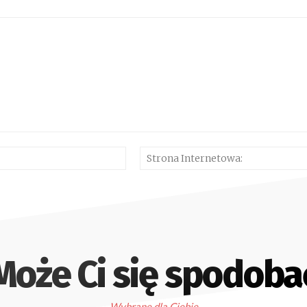
E-
mail:*
Może Ci się spodoba
Wybrane dla Ciebie