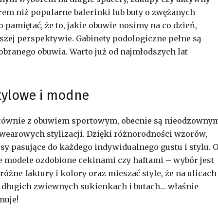
m niż popularne balerinki lub buty o zwężanych
 pamiętać, że to, jakie obuwie nosimy na co dzień,
szej perspektywie. Gabinety podologiczne pełne są
obranego obuwia. Warto już od najmłodszych lat
tylowe i modne
głównie z obuwiem sportowym, obecnie są nieodzowny
wearowych stylizacji. Dzięki różnorodności wzorów,
sy pasujące do każdego indywidualnego gustu i stylu. 
e modele ozdobione cekinami czy haftami – wybór jest
óżne faktury i kolory oraz mieszać style, że na ulicach
w długich zwiewnych sukienkach i butach… właśnie
muje!