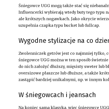
Śniegowce UGG mogą także stać się niebanaln
Influencerki wybierają wtedy buty tego typu n
ale krótszych nogawkach. Jako okrycie wierzc
uzupełnia czapka typu bucket lub fullcap.
Wygodne stylizacje na co dzie
Zwolenniczek getrów jest co najmniej tylko, c
śniegowce UGG można w ten sposób świetnie
do nich założyć dłuższy, mięsisty sweter lub 
oversizowe płaszcze lub dłuższe, a także kró
zastąpić bardziej unikalnymi, np. w innym kol
W śniegowcach i jeansach
Na koniec sama klasyka, więc śniegowce UGG o