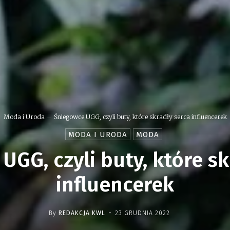
Moda i Uroda
Śniegowce UGG, czyli buty, które skradły serca influencerek
MODA I URODA
MODA
UGG, czyli buty, które sk
influencerek
-
By
REDAKCJA KWL
23 GRUDNIA 2022