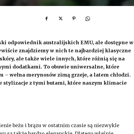
i odpowiednik australijskich EMU, ale dostępne w
ywiście znajdziemy w nich te najbardziej klasyczne
skóry, ale także wiele innych, które różnią się na
nymi dodatkami. To obuwie uniwersalne, które
em – wełna merynosów zimą grzeje, a latem chłodzi.
stylizacje z tymi butami, które naszym klimacie
cienie beżu i brązu w ostatnim czasie są niezwykle
wy są także bardzo eleganckie. Dlatego właśnie