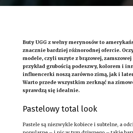
Buty UGG z wełny merynosów to amerykańsk
znacznie bardziej różnorodnej ofercie. Ocz
modele, czyli uszyte z brązowej, zamszowej 
przykład grubością podeszwy, kolorem i in
influencerki noszą zarówno zimą, jak i lat
Warto przede wszystkim zerknąć na zimowe 
sprawdzą się idealnie.
Pastelowy total look
Pastele są niezwykle kobiece i subtelne, a od
popularne – i nic w tym dziwnego – takie bar