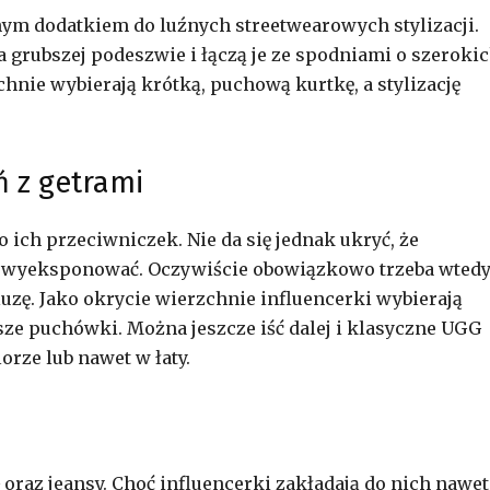
ym dodatkiem do luźnych streetwearowych stylizacji.
a grubszej podeszwie i łączą je ze spodniami o szerokic
hnie wybierają krótką, puchową kurtkę, a stylizację
ń z getrami
o ich przeciwniczek. Nie da się jednak ukryć, że
 wyeksponować. Oczywiście obowiązkowo trzeba wted
bluzę. Jako okrycie wierzchnie influencerki wybierają
tsze puchówki. Można jeszcze iść dalej i klasyczne UGG
orze lub nawet w łaty.
raz jeansy. Choć influencerki zakładają do nich nawet