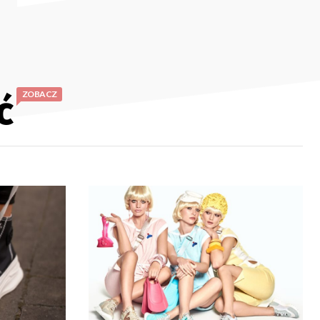
ć
ZOBACZ