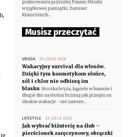
podarowania przyszłej Pannie Młodej
wyjątkowej pamiątki. Zamiast
klasycznych...
h,
Musisz przeczytać
URODA
23 LIPCA 2026
Wakacyjny survival dla włosów.
Dzięki tym kosmetykom słońce,
y
sól i chlor nie odbiorą im
blasku
Morska bryza, kąpiele w basenie i
długie dni na słońcu brzmią jak przepis na
idealne wakacje - nie zawsze...
LIFESTYLE
23 LIPCA 2026
Jak wybrać biżuterię na ślub –
pierścionek zaręczynowy, obrączki
 te