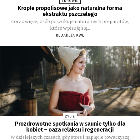
ZDROWIE
Krople propolisowe jako naturalna forma
ekstraktu pszczelego
Coraz więcej osób poszukuje naturalnych preparatów,
które wpisują się...
REDAKCJA KWL
ŻYCIE
Prozdrowotne spotkania w saunie tylko dla
kobiet – oaza relaksu i regeneracji
W dzisiejszych czasach, gdy stres i napięcie towarzyszą