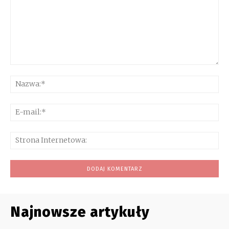
Komentarz:
Na
E-
mai
Str
Int
Najnowsze artykuły