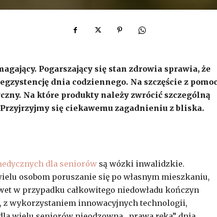
gający. Pogarszający się stan zdrowia sprawia, że
egzystencję dnia codziennego. Na szczęście z pomo
zny. Na które produkty należy zwrócić szczególną
 Przyjrzyjmy się ciekawemu zagadnieniu z bliska.
edycznych dla seniorów
są wózki inwalidzkie.
ielu osobom poruszanie się po własnym mieszkaniu,
awet w przypadku całkowitego niedowładu kończyn
 z wykorzystaniem innowacyjnych technologii,
 dla wielu seniorów nieodzowna „prawa ręka” dnia