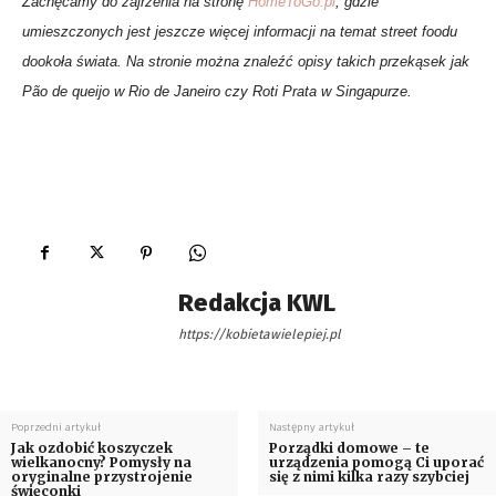
Zachęcamy do zajrzenia na stronę
HomeToGo.pl
, gdzie
umieszczonych jest jeszcze więcej informacji na temat street foodu
dookoła świata. Na stronie można znaleźć opisy takich przekąsek jak
Pão de queijo w Rio de Janeiro czy Roti Prata w Singapurze.
Redakcja KWL
https://kobietawielepiej.pl
Poprzedni artykuł
Następny artykuł
Jak ozdobić koszyczek
Porządki domowe – te
wielkanocny? Pomysły na
urządzenia pomogą Ci uporać
oryginalne przystrojenie
się z nimi kilka razy szybciej
święconki