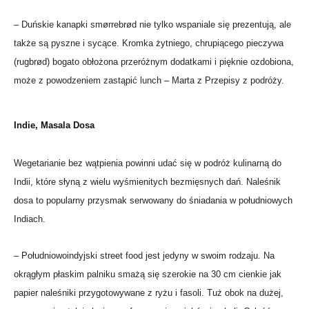
– Duńskie kanapki smørrebrød nie tylko wspaniale się prezentują, ale
także są pyszne i sycące. Kromka żytniego, chrupiącego pieczywa
(rugbrød) bogato obłożona przeróżnym dodatkami i pięknie ozdobiona,
może z powodzeniem zastąpić lunch – Marta z Przepisy z podróży.
Indie, Masala Dosa
Wegetarianie bez wątpienia powinni udać się w podróż kulinarną do
Indii, które słyną z wielu wyśmienitych bezmięsnych dań. Naleśnik
dosa to popularny przysmak serwowany do śniadania w południowych
Indiach.
– Południowoindyjski street food jest jedyny w swoim rodzaju. Na
okrągłym płaskim palniku smażą się szerokie na 30 cm cienkie jak
papier naleśniki przygotowywane z ryżu i fasoli. Tuż obok na dużej,