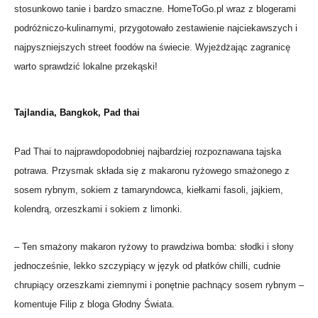
stosunkowo tanie i bardzo smaczne. HomeToGo.pl wraz z blogerami
podróżniczo-kulinarnymi, przygotowało zestawienie najciekawszych i
najpyszniejszych street foodów na świecie. Wyjeżdżając zagranicę
warto sprawdzić lokalne przekąski!
Tajlandia, Bangkok, Pad thai
Pad Thai to najprawdopodobniej najbardziej rozpoznawana tajska
potrawa. Przysmak składa się z makaronu ryżowego smażonego z
sosem rybnym, sokiem z tamaryndowca, kiełkami fasoli, jajkiem,
kolendrą, orzeszkami i sokiem z limonki.
– Ten smażony makaron ryżowy to prawdziwa bomba: słodki i słony
jednocześnie, lekko szczypiący w język od płatków chilli, cudnie
chrupiący orzeszkami ziemnymi i ponętnie pachnący sosem rybnym –
komentuje Filip z bloga Głodny Świata.