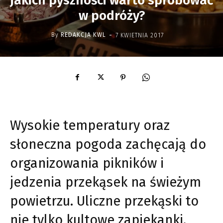
jakich pyszności warto spróbować
w podróży?
-
By
REDAKCJA KWL
7 KWIETNIA 2017
Wysokie temperatury oraz
słoneczna pogoda zachęcają do
organizowania pikników i
jedzenia przekąsek na świeżym
powietrzu. Uliczne przekąski to
nie tylko kultowe zapiekanki.