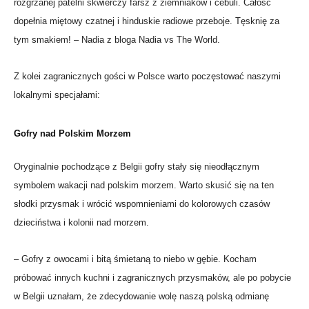
rozgrzanej patelni skwierczy farsz z ziemniaków i cebuli. Całość
dopełnia miętowy czatnej i hinduskie radiowe przeboje. Tęsknię za
tym smakiem! – Nadia z bloga Nadia vs The World.
Z kolei zagranicznych gości w Polsce warto poczęstować naszymi
lokalnymi specjałami:
Gofry nad Polskim Morzem
Oryginalnie pochodzące z Belgii gofry stały się nieodłącznym
symbolem wakacji nad polskim morzem. Warto skusić się na ten
słodki przysmak i wrócić wspomnieniami do kolorowych czasów
dzieciństwa i kolonii nad morzem.
– Gofry z owocami i bitą śmietaną to niebo w gębie. Kocham
próbować innych kuchni i zagranicznych przysmaków, ale po pobycie
w Belgii uznałam, że zdecydowanie wolę naszą polską odmianę