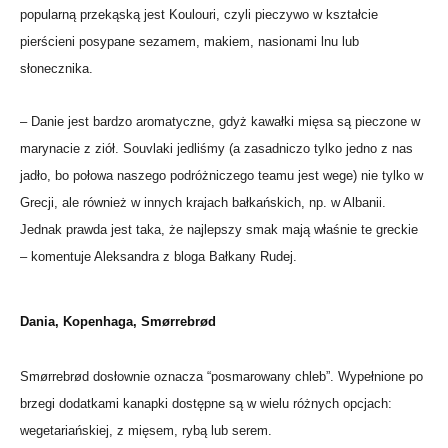
popularną przekąską jest Koulouri, czyli pieczywo w kształcie
pierścieni posypane sezamem, makiem, nasionami lnu lub
słonecznika.
– Danie jest bardzo aromatyczne, gdyż kawałki mięsa są pieczone w
marynacie z ziół. Souvlaki jedliśmy (a zasadniczo tylko jedno z nas
jadło, bo połowa naszego podróżniczego teamu jest wege) nie tylko w
Grecji, ale również w innych krajach bałkańskich, np. w Albanii.
Jednak prawda jest taka, że najlepszy smak mają właśnie te greckie
– komentuje Aleksandra z bloga Bałkany Rudej.
Dania, Kopenhaga, Smørrebrød
Smørrebrød dosłownie oznacza “posmarowany chleb”. Wypełnione po
brzegi dodatkami kanapki dostępne są w wielu różnych opcjach:
wegetariańskiej, z mięsem, rybą lub serem.