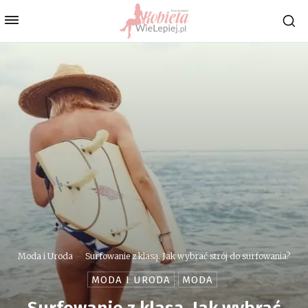
Moda i Uroda
Surfowanie z klasą. Jak wybrać strój do surfowania?
MODA I URODA
MODA