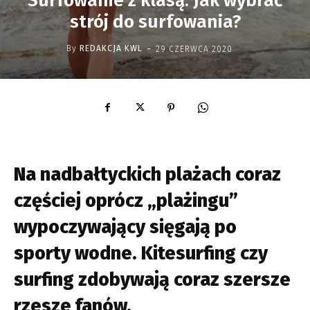
Surfowanie z klasą. Jak wybrać
strój do surfowania?
-
By
REDAKCJA KWL
29 CZERWCA 2020
Na nadbałtyckich plażach coraz
częściej oprócz „plażingu”
wypoczywający sięgają po
sporty wodne. Kitesurfing czy
surfing zdobywają coraz szersze
rzesze fanów.