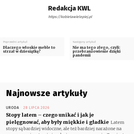
Redakcja KWL
https://kobietawielepiej.pl
Poprzedni artykuł
Następny artykuł
Dlaczego włoskie meble to
Nie ma tego złego, czyli:
strzał w dziesiątkę?
przebranżowienie dzięki
pandemii
Najnowsze artykuły
URODA
28 LIPCA 2026
Stopy latem – czego unikać i jak je
pielęgnować, aby były miękkie i gładkie
Latem
stopy są bardziej widoczne, ale też bardziej narażone na