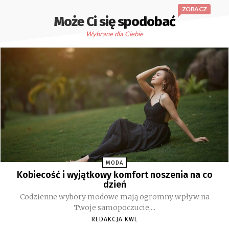
ZOBACZ
Może Ci się spodobać
Wybrane dla Ciebie
MODA
Kobiecość i wyjątkowy komfort noszenia na co
dzień
Codzienne wybory modowe mają ogromny wpływ na
Twoje samopoczucie,...
REDAKCJA KWL