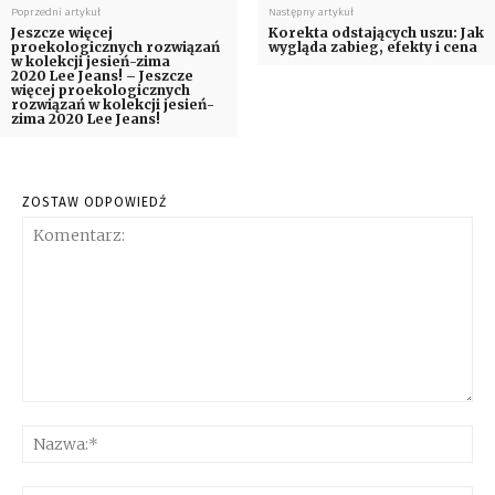
Poprzedni artykuł
Następny artykuł
Jeszcze więcej
Korekta odstających uszu: Jak
proekologicznych rozwiązań
wygląda zabieg, efekty i cena
w kolekcji jesień-zima
2020 Lee Jeans! – Jeszcze
więcej proekologicznych
rozwiązań w kolekcji jesień-
zima 2020 Lee Jeans!
ZOSTAW ODPOWIEDŹ
Komentarz:
Na