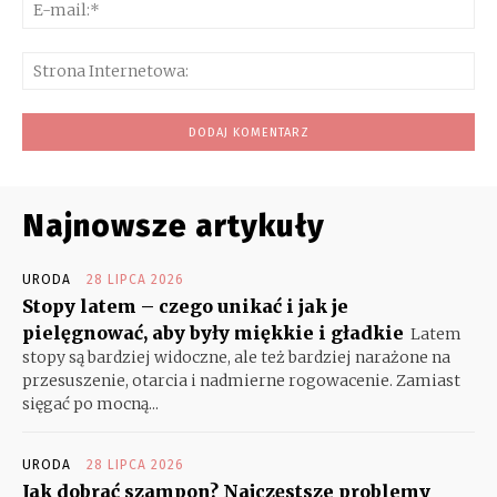
E-
mai
Str
Int
Najnowsze artykuły
URODA
28 LIPCA 2026
Stopy latem – czego unikać i jak je
pielęgnować, aby były miękkie i gładkie
Latem
stopy są bardziej widoczne, ale też bardziej narażone na
przesuszenie, otarcia i nadmierne rogowacenie. Zamiast
sięgać po mocną...
URODA
28 LIPCA 2026
Jak dobrać szampon? Najczęstsze problemy