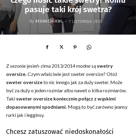
czego nosić takie swetry? Komu
pasuje taki krój swetra?
-
By
REDAKCJA KWL
7 LISTOPADA 2013
Z sezonie jesień-zima 2013/2014 modne są
swetry
oversize.
Czym właściwie jest sweter oversize? Otóż
sweter oversize
to nic innego jak za duży sweter. Może
być za duży o jeden rozmiar albo nawet o kilka rozmiarów.
Taki
sweter oversize koniecznie połącz z wąskimi
dopasowanymi spodniami.
Mogą to być zarówno jeansy
rurki jak i legginsy.
Chcesz zatuszować niedoskonałości