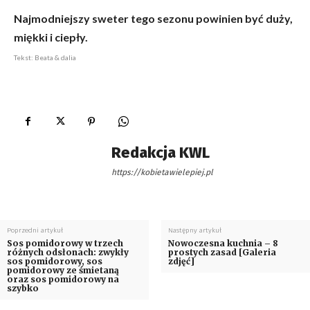
Najmodniejszy sweter tego sezonu powinien być duży,
miękki i ciepły.
Tekst: Beata & dalia
Redakcja KWL
https://kobietawielepiej.pl
Poprzedni artykuł
Następny artykuł
Sos pomidorowy w trzech
Nowoczesna kuchnia – 8
różnych odsłonach: zwykły
prostych zasad [Galeria
sos pomidorowy, sos
zdjęć]
pomidorowy ze śmietaną
oraz sos pomidorowy na
szybko