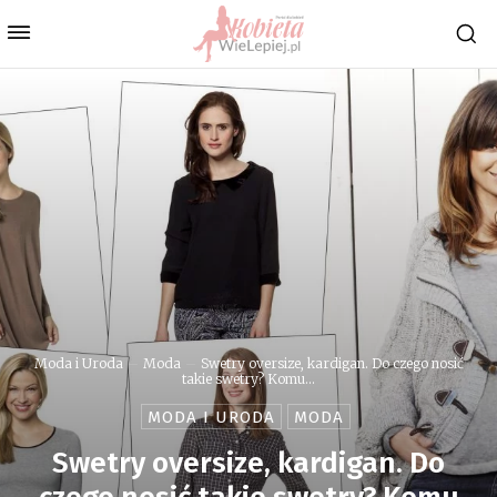
Moda i Uroda
Moda
Swetry oversize, kardigan. Do czego nosić
takie swetry? Komu...
MODA I URODA
MODA
Swetry oversize, kardigan. Do