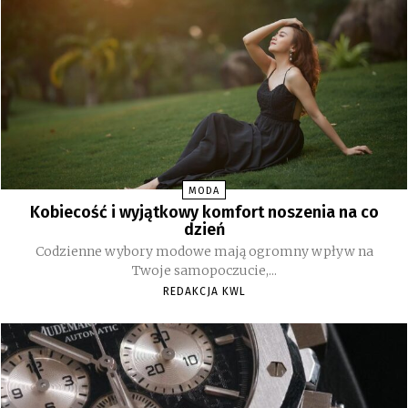
MODA
Kobiecość i wyjątkowy komfort noszenia na co
dzień
Codzienne wybory modowe mają ogromny wpływ na
Twoje samopoczucie,...
REDAKCJA KWL