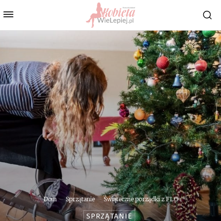
Dom
Sprzątanie
Świąteczne porządki z FLO
SPRZĄTANIE