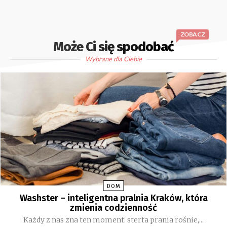
ZOBACZ
Może Ci się spodobać
Wybrane dla Ciebie
DOM
Washster – inteligentna pralnia Kraków, która
zmienia codzienność
Każdy z nas zna ten moment: sterta prania rośnie,...