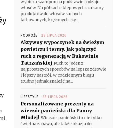
wybiera szampon na podstawie rodzaju
włosów. Na półkach sklepowych szukamy
produktów do włosów suchych,
ży
farbowanych, kręconych czy...
PODRÓŻE
28 LIPCA 2026
Aktywny wypoczynek na świeżym
powietrzu i termy. Jak połączyć
ruch z regeneracją w Bukowinie
Tatrzańskiej
Ruch to jeden z
najprostszych sposobów na lepsze zdrowie
i lepszy nastrój. W codziennym biegu
trudno jednak znaleźć na...
zy
LIFESTYLE
28 LIPCA 2026
Personalizowane prezenty na
a
wieczór panieński dla Panny
Młodej!
Wieczór panieński to nie tylko
ymi
świetna zabawa, ale także okazja do