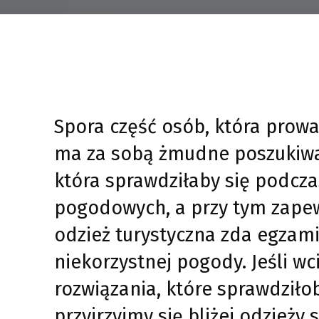
Spora część osób, która prowa
ma za sobą żmudne poszukiwan
która sprawdziłaby się podc
pogodowych, a przy tym zapew
odzież turystyczna zda egzam
niekorzystnej pogody. Jeśli w
rozwiązania, które sprawdziło
przyjrzyjmy się bliżej odzieży