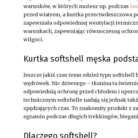
warunków, w których możesz np. podczas
la
przed wiatrem, a kurtka przeciwdeszczowa p
zapewniała odpowiedniej wentylacji termiczne
warunkach, zapewniając równoczesną ochron
wilgoci.
Kurtka softshell męska podst
Jeszcze jakiś czas temu odzież typu softshel
wędrówek. Nic dziwnego – tkanina ta świetn
odpowiednią ochronę przed chłodem i upor
technicznym softshelle nadają się jednak takż
spędzających czas. To znakomity produkt z za
egzamin podczas długich trekkingów, biegania
Dlaczego softshell?