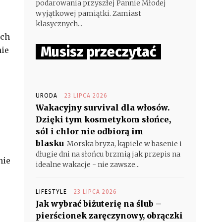
podarowania przyszłej Pannie Młodej
wyjątkowej pamiątki. Zamiast
klasycznych...
ych
Musisz przeczytać
ie
URODA
23 LIPCA 2026
Wakacyjny survival dla włosów.
Dzięki tym kosmetykom słońce,
sól i chlor nie odbiorą im
blasku
Morska bryza, kąpiele w basenie i
długie dni na słońcu brzmią jak przepis na
nie
idealne wakacje - nie zawsze...
LIFESTYLE
23 LIPCA 2026
Jak wybrać biżuterię na ślub –
pierścionek zaręczynowy, obrączki