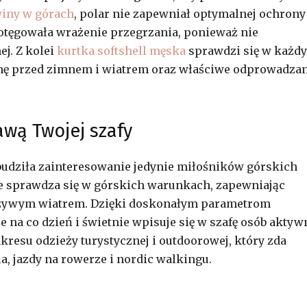
winy w górach
, polar nie zapewniał optymalnej ochrony
otęgowała wrażenie przegrzania, ponieważ nie
j. Z kolei
kurtka softshell męska
sprawdzi się w każd
ę przed zimnem i wiatrem oraz właściwe odprowadzan
awą Twojej szafy
l budziła zainteresowanie jedynie miłośników górskich
ie sprawdza się w górskich warunkach, zapewniając
czywym wiatrem. Dzięki doskonałym parametrom
e na co dzień i świetnie wpisuje się w szafę osób aktyw
kresu odzieży turystycznej i outdoorowej, który zda
, jazdy na rowerze i nordic walkingu.