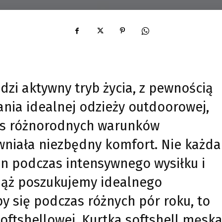
dzi aktywny tryb życia, z pewnością
ia idealnej odzieży outdoorowej,
zas różnorodnych warunków
niała niezbędny komfort. Nie każda
in podczas intensywnego wysiłku i
ciąż poszukujemy idealnego
by się podczas różnych pór roku, to
 softshellowej. Kurtka softshell męsk