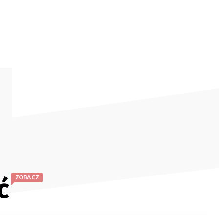
ć
ZOBACZ