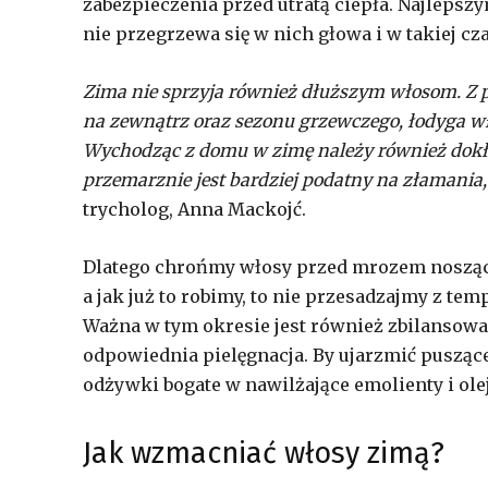
zabezpieczenia przed utratą ciepła. Najleps
nie przegrzewa się w nich głowa i w takiej c
Zima nie sprzyja również dłuższym włosom. Z p
na zewnątrz oraz sezonu grzewczego, łodyga wło
Wychodząc z domu w zimę należy również dokła
przemarznie jest bardziej podatny na złamania
trycholog, Anna Mackojć.
Dlatego chrońmy włosy przed mrozem nosząc 
a jak już to robimy, to nie przesadzajmy z te
Ważna w tym okresie jest również zbilansowa
odpowiednia pielęgnacja. By ujarzmić pusząc
odżywki bogate w nawilżające emolienty i ole
Jak wzmacniać włosy zimą?