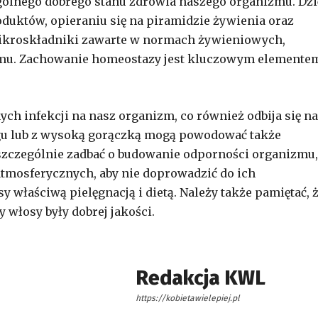
ólnego dobrego stanu zdrowia naszego organizmu. Dzi
uktów, opieraniu się na piramidzie żywienia oraz
mikroskładniki zawarte w normach żywieniowych,
mu. Zachowanie homeostazy jest kluczowym elemente
h infekcji na nasz organizm, co również odbija się na
gu lub z wysoką gorączką mogą powodować także
zczególnie zadbać o budowanie odporności organizmu,
osferycznych, aby nie doprowadzić do ich
 właściwą pielęgnacją i dietą. Należy także pamiętać, 
 włosy były dobrej jakości.
Redakcja KWL
https://kobietawielepiej.pl