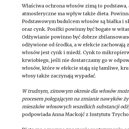
Właściwa ochrona włosów zimą to podstawa, a
atmosferyczne ma wpływ także dieta. Powinna
Podstawowym budulcem włosów są białka i skł
oraz cynk. Posiłki powinny być bogate w witam
Odżywianie powinno być dobrze zbilansowane
odżywione od środka, a w efekcie zachowają
włosów jest cynk i miedź. Cynk to mikropierw
krwiobiegu, jeśli nie dostarczamy go w odpow
włosów, które w efekcie stają się łamliwe, k
włosy także zaczynają wypadać.
W trudnym, zimowym okresie dla włosów można t
procesem
polegającym na zmianie nawyków żyw
mieszków włosowych wszelkich substancji od
podpowiada Anna Mackojć z Instytutu Trychol