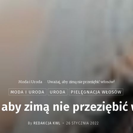
Moda i Uroda
Uważaj, aby zimą nie przeziębić włosów!
MODA I URODA
URODA
PIELĘGNACJA WŁOSÓW
 aby zimą nie przeziębić
-
By
REDAKCJA KWL
26 STYCZNIA 2022