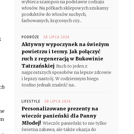
wybiera szampon na podstawie rodzaju
włosów. Na półkach sklepowych szukamy
produktów do włosów suchych,
farbowanych, kręconych czy...
PODRÓŻE
28 LIPCA 2026
k
Aktywny wypoczynek na świeżym
powietrzu i termy. Jak połączyć
ruch z regeneracją w Bukowinie
Tatrzańskiej
Ruch to jeden z
najprostszych sposobów na lepsze zdrowie
i lepszy nastrój. W codziennym biegu
trudno jednak znaleźć na...
ch
LIFESTYLE
28 LIPCA 2026
Personalizowane prezenty na
ne
wieczór panieński dla Panny
em
Młodej!
Wieczór panieński to nie tylko
świetna zabawa, ale także okazja do