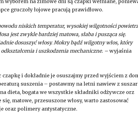
zym wyborem na zimowe dni są czapki wełniane, poniew
zapce gruczoły łojowe pracują prawidłowo.
owodu niskich temperatur, wysokiej wilgotności powietr
sa jest zwykle bardziej matowa, słaba i pusząca się.
dnie dosuszyć włosy. Mokry bądź wilgotny włos, który
, odkształcenia i uszkodzenia mechaniczne. –
wyjaśnia
czapkę i dokładnie je osuszajmy przed wyjściem z do
mperaturą suszenia – postawmy na letni nawiew z suszar
na dieta, bogata we wszystkie składniki odżywcze orz
e się, matowe, przesuszone włosy, warto zastosować
je oraz polimery antystatyczne.