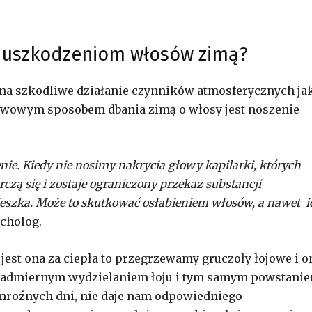
 i uszkodzeniom włosów zimą?
 na szkodliwe działanie czynników atmosferycznych ja
awowym sposobem dbania zimą o włosy jest noszenie
ie. Kiedy nie nosimy nakrycia głowy kapilarki, których
czą się i zostaje ograniczony przekaz substancji
ieszka.
Może to skutkować osłabieniem włosów, a nawet i
ycholog.
 jest ona za ciepła to przegrzewamy gruczoły łojowe i o
e nadmiernym wydzielaniem łoju i tym samym powstani
s mroźnych dni, nie daje nam odpowiedniego