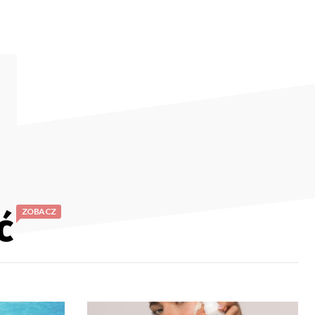
ć
ZOBACZ