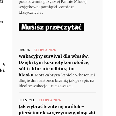
aż
podarowania przyszłej Pannie Młodej
wyjątkowej pamiątki. Zamiast
klasycznych...
za
Musisz przeczytać
URODA
23 LIPCA 2026
Wakacyjny survival dla włosów.
Dzięki tym kosmetykom słońce,
mu,
sól i chlor nie odbiorą im
ki.
blasku
Morska bryza, kąpiele w basenie i
długie dni na słońcu brzmią jak przepis na
idealne wakacje - nie zawsze...
LIFESTYLE
23 LIPCA 2026
Jak wybrać biżuterię na ślub –
pierścionek zaręczynowy, obrączki