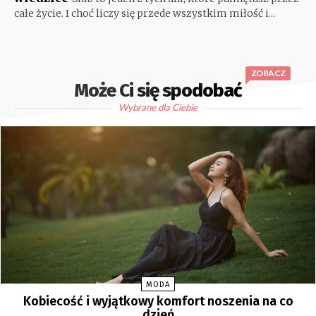
całe życie. I choć liczy się przede wszystkim miłość i...
ZOBACZ
Może Ci się spodobać
Wybrane dla Ciebie
MODA
Kobiecość i wyjątkowy komfort noszenia na co
dzień