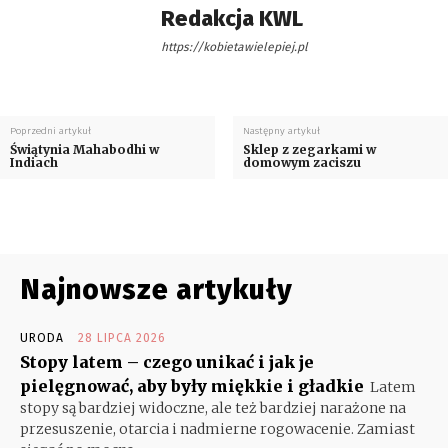
Redakcja KWL
https://kobietawielepiej.pl
Poprzedni artykuł
Następny artykuł
Świątynia Mahabodhi w
Sklep z zegarkami w
Indiach
domowym zaciszu
Najnowsze artykuły
URODA
28 LIPCA 2026
Stopy latem – czego unikać i jak je
pielęgnować, aby były miękkie i gładkie
Latem
stopy są bardziej widoczne, ale też bardziej narażone na
przesuszenie, otarcia i nadmierne rogowacenie. Zamiast