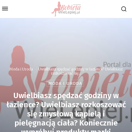
Moda i Uroda
Uwielbiasz spędzać godziny w łazience? Uwielbiasz
rozkoszować się...
MODA I URODA
Uwielbiasz spędzać godziny w
łazience? Uwielbiasz rozkoszować
się zmysłową kąpielą i
pielęgnacją ciała? Koniecznie