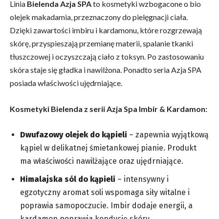
Linia
Bielenda Azja SPA
to kosmetyki wzbogacone o bio
olejek makadamia, przeznaczony do pielęgnacji ciała.
Dzięki zawartości imbiru i kardamonu, które rozgrzewają
skórę, przyspieszają przemianę materii, spalanie tkanki
tłuszczowej i oczyszczają ciało z toksyn. Po zastosowaniu
skóra staje się gładka i nawilżona. Ponadto seria Azja SPA
posiada właściwości ujędrniające.
Kosmetyki Bielenda z serii Azja Spa Imbir & Kardamon:
Dwufazowy olejek do kąpieli
– zapewnia wyjątkową
kąpiel w delikatnej śmietankowej pianie. Produkt
ma właściwości nawilżające oraz ujędrniające.
Himalajska sól do kąpieli
– intensywny i
egzotyczny aromat soli wspomaga siły witalne i
poprawia samopoczucie. Imbir dodaje energii, a
kardamon poprawia kondycję skóry.