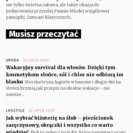
nie tylko świetna zabawa, ale także okazja do
podarowania przyszłej Pannie Młodej wyjątkowej
pamiątki. Zamiast klasycznych...
Musisz przeczytać
URODA
23 LIPCA 2026
Wakacyjny survival dla włosów. Dzięki tym
kosmetykom słońce, sól i chlor nie odbiorą im
blasku
Morska bryza, kąpiele w basenie i długie dni na
słońcu brzmią jak przepis na idealne wakacje - nie
zawsze...
LIFESTYLE
23 LIPCA 2026
Jak wybrać biżuterię na ślub – pierścionek
zaręczynowy, obrączki i wszystko co warto
wiedzieć
Ślub to jeden z tych dni, które pamiętasz przez