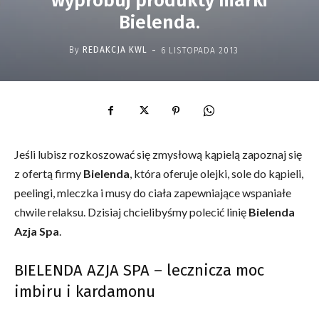
wypróbuj produkty marki
Bielenda.
-
By
REDAKCJA KWL
6 LISTOPADA 2013
Jeśli lubisz rozkoszować się zmysłową kąpielą zapoznaj się
z ofertą firmy
Bielenda
, która oferuje olejki, sole do kąpieli,
peelingi, mleczka i musy do ciała zapewniające wspaniałe
chwile relaksu. Dzisiaj chcielibyśmy polecić linię
Bielenda
Azja Spa
.
BIELENDA AZJA SPA – lecznicza moc
imbiru i kardamonu