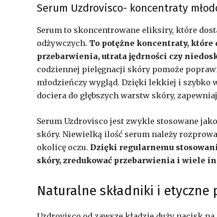
Serum Uzdrovisco- koncentraty młodo
Serum to skoncentrowane eliksiry, które dos
odżywczych.
To potężne koncentraty, które 
przebarwienia, utrata jędrności czy niedos
codziennej pielęgnacji skóry pomoże poprawić
młodzieńczy wygląd. Dzięki lekkiej i szybko 
dociera do głębszych warstw skóry, zapewnia
Serum Uzdrovisco jest zwykle stosowane jako
skóry. Niewielką ilość serum należy rozprowad
okolicę oczu.
Dzięki regularnemu stosowani
skóry, zredukować przebarwienia i wiele i
Naturalne składniki i etyczne 
Uzdrovisco od zawsze kładzie duży nacisk na 