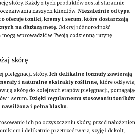
cję skóry. Każdy z tych produktów został starannie
i oczekiwania naszych klientów.
Niezależnie od typu
 oferuje toniki, kremy i serum, które dostarczają
znych na dłuższą metę
. Odkryj różnorodność
ką mogą wprowadzić w Twoją codzienną rutynę
eżaj skórę
 pielęgnacji skóry.
Ich delikatne formuły zawierają
nerały i naturalne ekstrakty roślinne
, które odżywiaj
owują skórę do kolejnych etapów pielęgnacji, pomagają
ów i serum.
Dzięki regularnemu stosowaniu toników
 nawilżona i pełna blasku
.
tosowanie ich po oczyszczeniu skóry, przed nałożenie
ikiem i delikatnie przetrzeć twarz, szyję i dekolt,