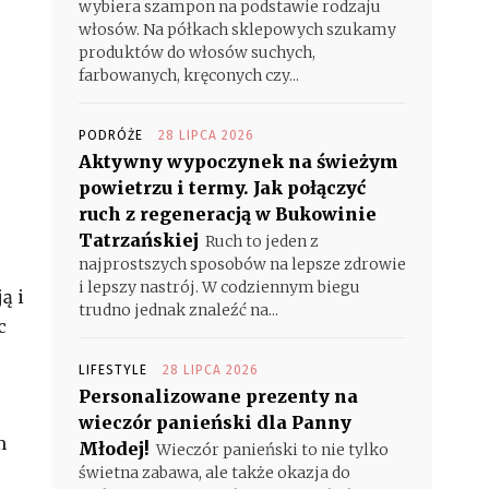
wybiera szampon na podstawie rodzaju
włosów. Na półkach sklepowych szukamy
produktów do włosów suchych,
farbowanych, kręconych czy...
PODRÓŻE
28 LIPCA 2026
Aktywny wypoczynek na świeżym
powietrzu i termy. Jak połączyć
ruch z regeneracją w Bukowinie
Tatrzańskiej
Ruch to jeden z
najprostszych sposobów na lepsze zdrowie
i lepszy nastrój. W codziennym biegu
ą i
trudno jednak znaleźć na...
c
LIFESTYLE
28 LIPCA 2026
Personalizowane prezenty na
wieczór panieński dla Panny
m
Młodej!
Wieczór panieński to nie tylko
świetna zabawa, ale także okazja do