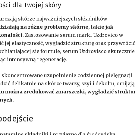
ści dla Twojej skóry
tarczają skórze najważniejszych składników
działają na różne problemy skórne, takie jak
konałości
. Zastosowanie serum marki Uzdrovico w
 jej elastyczność, wygładzić strukturę oraz przywrócić 
wchłaniającej się formule, serum Uzdrovisco skutecznie
jąc intensywną regenerację.
 skoncentrowane uzupełnienie codziennej pielęgnacji
zić delikatnie na skórze twarzy, szyi i dekoltu, omijają
u można zredukować zmarszczki, wygładzić struktu
nnych
.
podejście
naturalne składniki i przyjazne dla środowiska