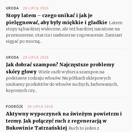
URODA
28 LIPCA 2026
Stopy latem – czego unikać i jak je
pielęgnować, aby były miękkie i gładkie
Latem
stopy są bardziej widoczne, ale też bardziej narażone na
przesuszenie, otarcia i nadmierne rogowacenie. Zamiast
sięgać po mocną...
URODA
28 LIPCA 2026
Jak dobrać szampon? Najczęstsze problemy
skóry głowy
Wiele osób wybiera szampon na
podstawie rodzaju włosów. Na półkach sklepowych
szukamy produktów do włosów suchych, farbowanych,
kręconych czy...
PODRÓŻE
28 LIPCA 2026
Aktywny wypoczynek na świeżym powietrzu i
termy. Jak połączyć ruch z regeneracją w
Bukowinie Tatrzańskiej
Ruch to jeden z