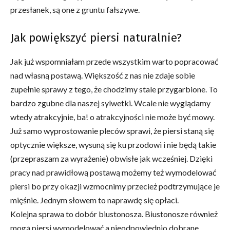
przesłanek, są one z gruntu fałszywe.
Jak
powiększyć piersi naturalnie
?
Jak już wspomniałam przede wszystkim warto popracować
nad własną postawą. Większość z nas nie zdaje sobie
zupełnie sprawy z tego, że chodzimy stale przygarbione. To
bardzo zgubne dla naszej sylwetki. Wcale nie wyglądamy
wtedy atrakcyjnie, ba! o atrakcyjności nie może być mowy.
Już samo wyprostowanie pleców sprawi, że piersi staną się
optycznie większe, wysuną się ku przodowi i nie będą takie
(przepraszam za wyrażenie) obwisłe jak wcześniej. Dzięki
pracy nad prawidłową postawą możemy też wymodelować
piersi bo przy okazji wzmocnimy przecież podtrzymujące je
mięśnie. Jednym słowem to naprawdę się opłaci.
Kolejna sprawa to dobór biustonosza. Biustonosze również
mogą piersi wymodelować a nieodpowiednio dobrane