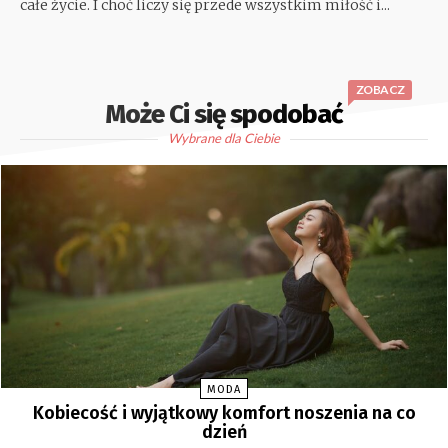
całe życie. I choć liczy się przede wszystkim miłość i...
ZOBACZ
Może Ci się spodobać
Wybrane dla Ciebie
MODA
Kobiecość i wyjątkowy komfort noszenia na co
dzień