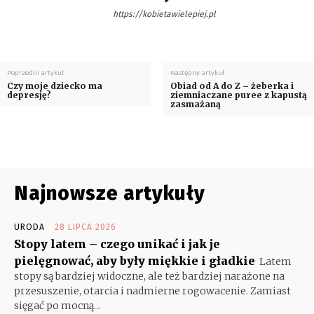
https://kobietawielepiej.pl
Poprzedni artykuł
Następny artykuł
Czy moje dziecko ma
Obiad od A do Z – żeberka i
depresję?
ziemniaczane puree z kapustą
zasmażaną
Najnowsze artykuły
URODA
28 LIPCA 2026
Stopy latem – czego unikać i jak je
pielęgnować, aby były miękkie i gładkie
Latem
stopy są bardziej widoczne, ale też bardziej narażone na
przesuszenie, otarcia i nadmierne rogowacenie. Zamiast
sięgać po mocną...