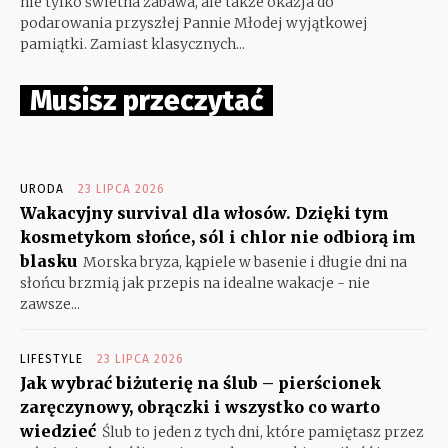
nie tylko świetna zabawa, ale także okazja do
podarowania przyszłej Pannie Młodej wyjątkowej
pamiątki. Zamiast klasycznych...
Musisz przeczytać
URODA
23 LIPCA 2026
Wakacyjny survival dla włosów. Dzięki tym
kosmetykom słońce, sól i chlor nie odbiorą im
blasku
Morska bryza, kąpiele w basenie i długie dni na
słońcu brzmią jak przepis na idealne wakacje - nie
zawsze...
LIFESTYLE
23 LIPCA 2026
Jak wybrać biżuterię na ślub – pierścionek
zaręczynowy, obrączki i wszystko co warto
wiedzieć
Ślub to jeden z tych dni, które pamiętasz przez