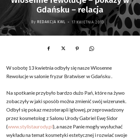
Wiosenne rewolucje – pokazy w
Gdańsku – relacja
-
By
REDAKCJA KWL
17 KWIETNIA 2013
W sobotę 13 kwietnia odbyły się nasze Wiosenne
Rewolucje w salonie fryzur Bratwiser w Gdańsku .
Na spotkanie przybyło bardzo dużo Pań, które na żywo
zobaczyły w jaki sposób można zmienić swój wizerunek.
Odbył się pokaz mezoterapii igłowej, przeprowadzony
przez kosmetolog z Salonu Urody Gabriel Ewę Sidor
(
www.stylistaurody.pl
), a nasze Panie mogły wysłuchać
wykładu na temat kosmetyki estetycznej i rozwiać swoje