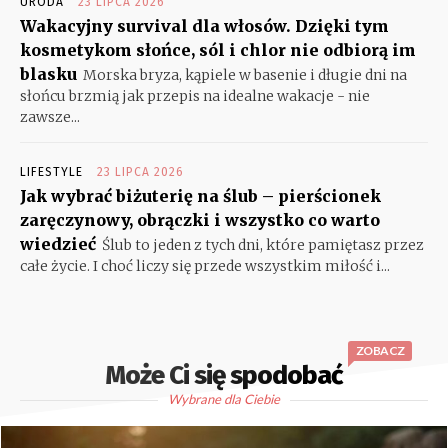
URODA
23 LIPCA 2026
Wakacyjny survival dla włosów. Dzięki tym
kosmetykom słońce, sól i chlor nie odbiorą im
blasku
Morska bryza, kąpiele w basenie i długie dni na
słońcu brzmią jak przepis na idealne wakacje - nie
zawsze...
LIFESTYLE
23 LIPCA 2026
Jak wybrać biżuterię na ślub – pierścionek
zaręczynowy, obrączki i wszystko co warto
wiedzieć
Ślub to jeden z tych dni, które pamiętasz przez
całe życie. I choć liczy się przede wszystkim miłość i...
ZOBACZ
Może Ci się spodobać
Wybrane dla Ciebie