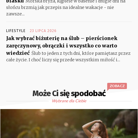
blasku
Morska bryza, kąpiele w basenie i długie dni na
słońcu brzmią jak przepis na idealne wakacje - nie
zawsze...
LIFESTYLE
23 LIPCA 2026
Jak wybrać biżuterię na ślub – pierścionek
zaręczynowy, obrączki i wszystko co warto
wiedzieć
Ślub to jeden z tych dni, które pamiętasz przez
całe życie. I choć liczy się przede wszystkim miłość i...
ZOBACZ
Może Ci się spodobać
Wybrane dla Ciebie