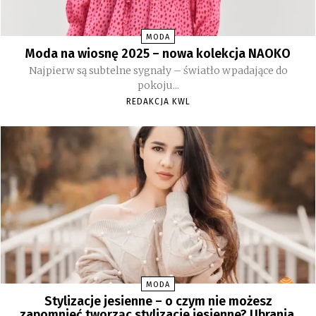
MODA
Moda na wiosnę 2025 – nowa kolekcja NAOKO
Najpierw są subtelne sygnały – światło wpadające do
pokoju...
REDAKCJA KWL
MODA
Stylizacje jesienne – o czym nie możesz
zapomnieć tworząc stylizacje jesienne? Ubrania,