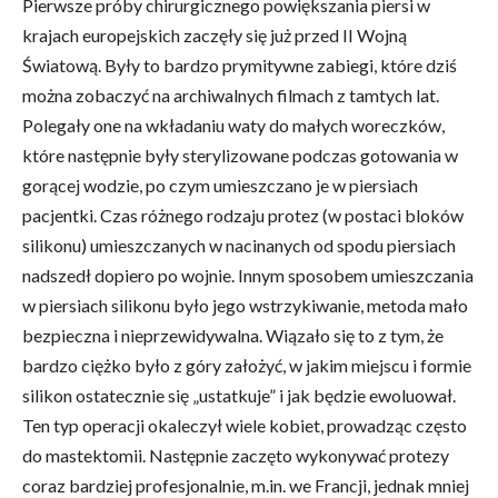
Pierwsze próby chirurgicznego powiększania piersi w
krajach europejskich zaczęły się już przed II Wojną
Światową. Były to bardzo prymitywne zabiegi, które dziś
można zobaczyć na archiwalnych filmach z tamtych lat.
Polegały one na wkładaniu waty do małych woreczków,
które następnie były sterylizowane podczas gotowania w
gorącej wodzie, po czym umieszczano je w piersiach
pacjentki. Czas różnego rodzaju protez (w postaci bloków
silikonu) umieszczanych w nacinanych od spodu piersiach
nadszedł dopiero po wojnie. Innym sposobem umieszczania
w piersiach silikonu było jego wstrzykiwanie, metoda mało
bezpieczna i nieprzewidywalna. Wiązało się to z tym, że
bardzo ciężko było z góry założyć, w jakim miejscu i formie
silikon ostatecznie się „ustatkuje” i jak będzie ewoluował.
Ten typ operacji okaleczył wiele kobiet, prowadząc często
do mastektomii. Następnie zaczęto wykonywać protezy
coraz bardziej profesjonalnie, m.in. we Francji, jednak mniej