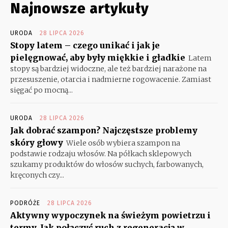
Najnowsze artykuły
URODA
28 LIPCA 2026
Stopy latem – czego unikać i jak je
pielęgnować, aby były miękkie i gładkie
Latem
stopy są bardziej widoczne, ale też bardziej narażone na
przesuszenie, otarcia i nadmierne rogowacenie. Zamiast
sięgać po mocną...
URODA
28 LIPCA 2026
Jak dobrać szampon? Najczęstsze problemy
skóry głowy
Wiele osób wybiera szampon na
podstawie rodzaju włosów. Na półkach sklepowych
szukamy produktów do włosów suchych, farbowanych,
kręconych czy...
PODRÓŻE
28 LIPCA 2026
Aktywny wypoczynek na świeżym powietrzu i
termy. Jak połączyć ruch z regeneracją w