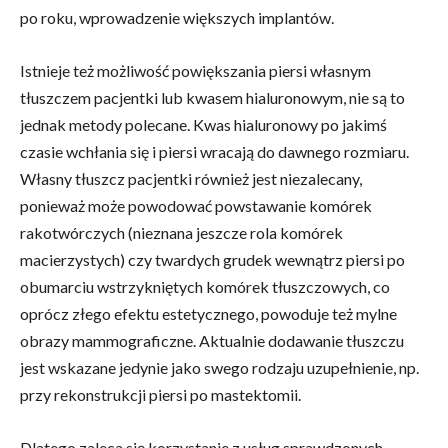
po roku, wprowadzenie większych implantów.
Istnieje też możliwość powiększania piersi własnym
tłuszczem pacjentki lub kwasem hialuronowym, nie są to
jednak metody polecane. Kwas hialuronowy po jakimś
czasie wchłania się i piersi wracają do dawnego rozmiaru.
Własny tłuszcz pacjentki również jest niezalecany,
ponieważ może powodować powstawanie komórek
rakotwórczych (nieznana jeszcze rola komórek
macierzystych) czy twardych grudek wewnątrz piersi po
obumarciu wstrzykniętych komórek tłuszczowych, co
oprócz złego efektu estetycznego, powoduje też mylne
obrazy mammograficzne. Aktualnie dodawanie tłuszczu
jest wskazane jedynie jako swego rodzaju uzupełnienie, np.
przy rekonstrukcji piersi po mastektomii.
Dlatego zaleca się korzystanie z usług sprawdzonych