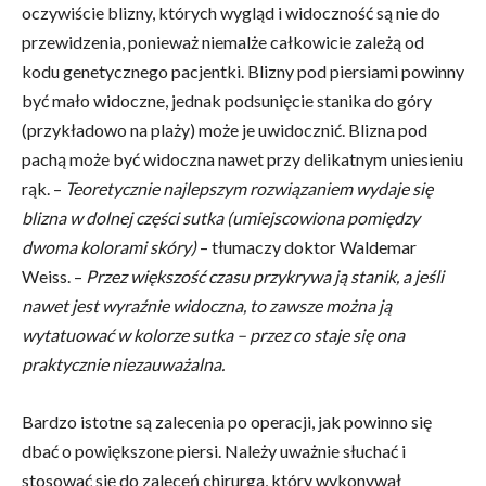
oczywiście blizny, których wygląd i widoczność są nie do
przewidzenia, ponieważ niemalże całkowicie zależą od
kodu genetycznego pacjentki. Blizny pod piersiami powinny
być mało widoczne, jednak podsunięcie stanika do góry
(przykładowo na plaży) może je uwidocznić. Blizna pod
pachą może być widoczna nawet przy delikatnym uniesieniu
rąk. –
Teoretycznie najlepszym rozwiązaniem wydaje się
blizna w dolnej części sutka (umiejscowiona pomiędzy
dwoma kolorami skóry)
– tłumaczy doktor Waldemar
Weiss. –
Przez większość czasu przykrywa ją stanik, a jeśli
nawet jest wyraźnie widoczna, to zawsze można ją
wytatuować w kolorze sutka – przez co staje się ona
praktycznie niezauważalna.
Bardzo istotne są zalecenia po operacji, jak powinno się
dbać o powiększone piersi. Należy uważnie słuchać i
stosować się do zaleceń chirurga, który wykonywał