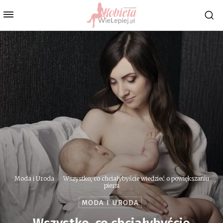
Moda i Uroda
Wszystko, co chciałybyście wiedzieć o powiększaniu
piersi
MODA I URODA