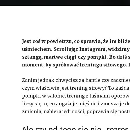
Jest coś w powietrzu, co sprawia, że im bliże
uśmiechem. Scrollując Instagram, widzimy ju
sztangą, martwe ciągi czy pompki. Bo dziś s
moment, by spróbować treningu siłowego. P
Zanim jednak chwycisz za hantle czy zacznies
czym właściwie jest trening siłowy? To każda 
pompki w salonie, trening z taśmami oporo
liczy się to, co angażuje mięśnie i zmusza je d
zmienia, nabiera jędrności, poprawia się posta
Ale czy od tego się nie „rozro