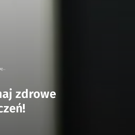
...
naj zdrowe
czeń!