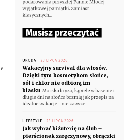
podarowania przyszłej Pannie Młodej
wyjątkowej pamiątki. Zamiast
klasycznych...
Musisz przeczytać
URODA
23 LIPCA 2026
Wakacyjny survival dla włosów.
ie
Dzięki tym kosmetykom słońce,
p
sól i chlor nie odbiorą im
blasku
Morska bryza, kąpiele w basenie i
długie dni na słońcu brzmią jak przepis na
idealne wakacje - nie zawsze...
LIFESTYLE
23 LIPCA 2026
Jak wybrać biżuterię na ślub –
pierścionek zaręczynowy, obrączki