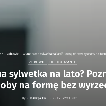
ie
Zdrowie
Wymarzona sylwetka na lato? Poznaj zdrowe sposoby na formę
ZDROWIE
ODCHUDZANIE
 sylwetka na lato? Poz
oby na formę bez wyrze
-
By
REDAKCJA KWL
26 CZERWCA 2025