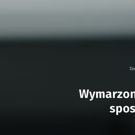
Życ
Wymarzona
spos