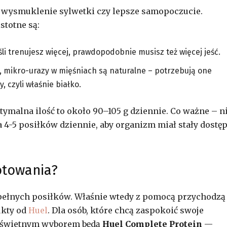
, wysmuklenie sylwetki czy lepsze samopoczucie.
stotne są:
i trenujesz więcej, prawdopodobnie musisz też więcej jeść.
o, mikro-urazy w mięśniach są naturalne – potrzebują one
 czyli właśnie białko.
ptymalna ilość to około 90–105 g dziennie. Co ważne – n
na 4-5 posiłków dziennie, aby organizm miał stały dostę
otowania?
 pełnych posiłków. Właśnie wtedy z pomocą przychodzą
ukty od
Huel
. Dla osób, które chcą zaspokoić swoje
, świetnym wyborem będą
Huel Complete Protein
—