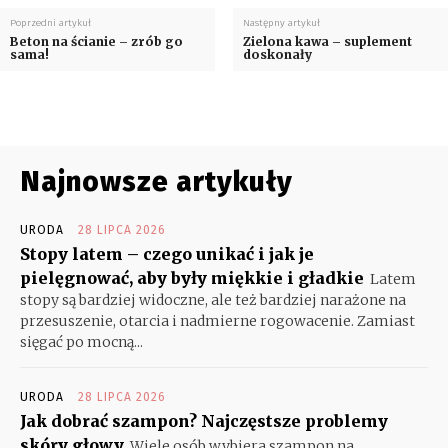
Poprzedni artykuł
Następny artykuł
Beton na ścianie – zrób go
Zielona kawa – suplement
sama!
doskonały
Najnowsze artykuły
URODA
28 LIPCA 2026
Stopy latem – czego unikać i jak je
pielęgnować, aby były miękkie i gładkie
Latem
stopy są bardziej widoczne, ale też bardziej narażone na
przesuszenie, otarcia i nadmierne rogowacenie. Zamiast
sięgać po mocną...
URODA
28 LIPCA 2026
Jak dobrać szampon? Najczęstsze problemy
skóry głowy
Wiele osób wybiera szampon na