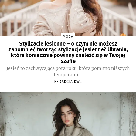
MODA
Stylizacje jesienne – o czym nie możesz
zapomnieć tworząc stylizacje jesienne? Ubrania,
które koniecznie powinny znaleźć się w Twojej
szafie
Jesień to zachwycająca pora roku, która pomimo niższych
temperatur,...
REDAKCJA KWL