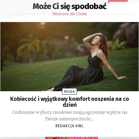
Może Ci się spodobać
Wybrane dla Ciebie
MODA
Kobiecość i wyjątkowy komfort noszenia na co
dzień
Codzienne wybory modowe mają ogromny wpływ na
Twoje samopoczucie,...
REDAKCJA KWL