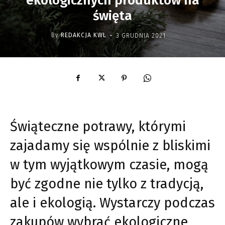
ekologicznych produktów na
święta
-
By
REDAKCJA KWL
3 GRUDNIA 2021
Świąteczne potrawy, którymi
zajadamy się wspólnie z bliskimi
w tym wyjątkowym czasie, mogą
być zgodne nie tylko z tradycją,
ale i ekologią. Wystarczy podczas
zakupów wybrać ekologiczne