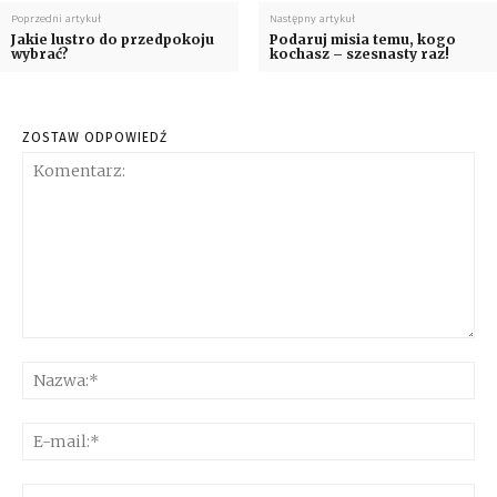
Poprzedni artykuł
Następny artykuł
Jakie lustro do przedpokoju
Podaruj misia temu, kogo
wybrać?
kochasz – szesnasty raz!
ZOSTAW ODPOWIEDŹ
Komentarz:
Na
E-
mai
Str