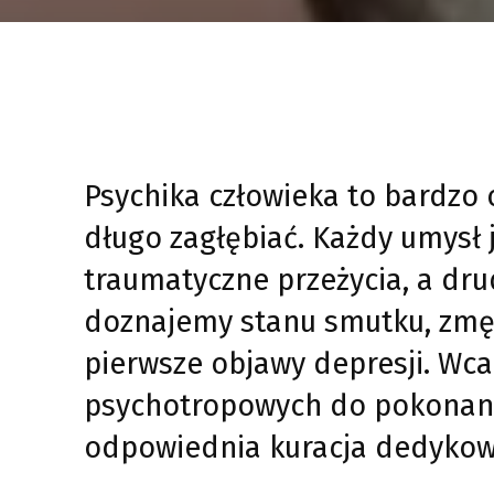
Psychika człowieka to bardzo 
długo zagłębiać. Każdy umysł j
traumatyczne przeżycia, a dru
doznajemy stanu smutku, zmęc
pierwsze objawy depresji. Wc
psychotropowych do pokonania
odpowiednia kuracja dedyko