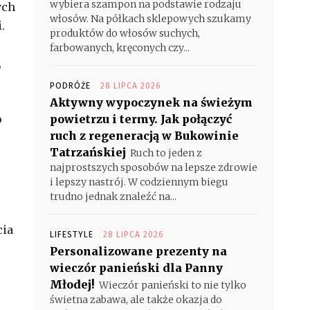
wybiera szampon na podstawie rodzaju
ych
włosów. Na półkach sklepowych szukamy
.
produktów do włosów suchych,
farbowanych, kręconych czy...
,
PODRÓŻE
28 LIPCA 2026
Aktywny wypoczynek na świeżym
o
powietrzu i termy. Jak połączyć
ruch z regeneracją w Bukowinie
Tatrzańskiej
Ruch to jeden z
najprostszych sposobów na lepsze zdrowie
i lepszy nastrój. W codziennym biegu
trudno jednak znaleźć na...
cia
LIFESTYLE
28 LIPCA 2026
Personalizowane prezenty na
wieczór panieński dla Panny
Młodej!
Wieczór panieński to nie tylko
świetna zabawa, ale także okazja do