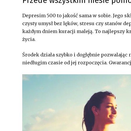
Przede wszystkim niesie pom
Depresim 500 to jakość sama w sobie. Jego sk
czysty umysł bez lęków, stresu czy stanów d
każdym dniem kuracji maleją. To najlepszy kr
życia.
Środek działa szybko i dogłębnie pozwalając 
niedługim czasie od jej rozpoczęcia. Gwaranc