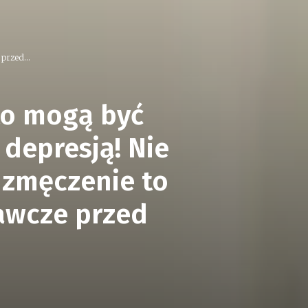
przed...
to mogą być
depresją! Nie
, zmęczenie to
awcze przed