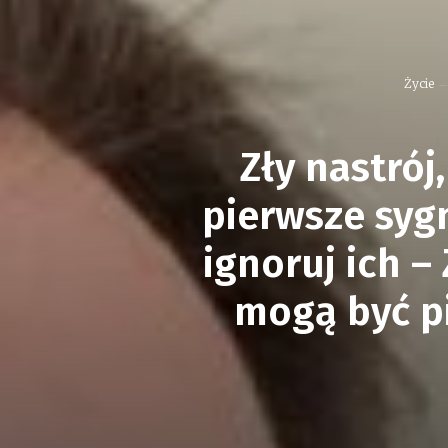
Życie
Zły nastró
pierwsze syg
ignoruj ich –
mogą być p