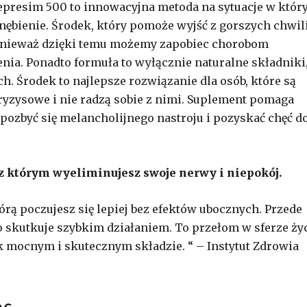
epresim 500 to innowacyjna metoda na sytuacje w któr
gnębienie. Środek, który pomoże wyjść z gorszych chwili
ponieważ dzięki temu możemy zapobiec chorobom
nia. Ponadto formuła to wyłącznie naturalne składniki
. Środek to najlepsze rozwiązanie dla osób, które są
kryzysowe i nie radzą sobie z nimi. Suplement pomaga
ozbyć się melancholijnego nastroju i pozyskać chęć d
z którym wyeliminujesz swoje nerwy i niepokój.
órą poczujesz się lepiej bez efektów ubocznych. Przede
o skutkuje szybkim działaniem. To przełom w sferze ży
k mocnym i skutecznym składzie. “ – Instytut Zdrowia