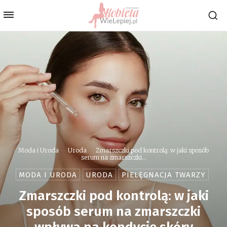
Moda i Uroda
Uroda
Zmarszczki pod kontrolą: w jaki sposób
serum na zmarszczki...
MODA I URODA
URODA
PIELĘGNACJA TWARZY
Zmarszczki pod kontrolą: w jaki
sposób serum na zmarszczki