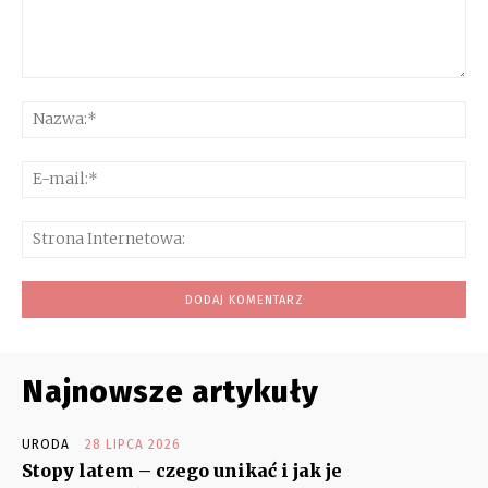
Komentarz:
Na
E-
mai
Str
Int
Najnowsze artykuły
URODA
28 LIPCA 2026
Stopy latem – czego unikać i jak je