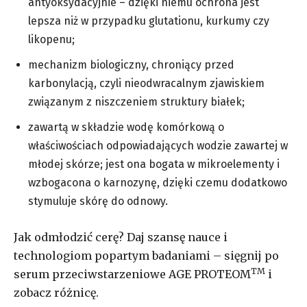
antyoksydacyjnie – dzięki niemu ochrona jest
lepsza niż w przypadku glutationu, kurkumy czy
likopenu;
mechanizm biologiczny, chroniący przed
karbonylacją, czyli nieodwracalnym zjawiskiem
związanym z niszczeniem struktury białek;
zawartą w składzie wodę komórkową o
właściwościach odpowiadających wodzie zawartej w
młodej skórze; jest ona bogata w mikroelementy i
wzbogacona o karnozynę, dzięki czemu dodatkowo
stymuluje skórę do odnowy.
Jak odmłodzić cerę? Daj szansę nauce i
technologiom popartym badaniami – sięgnij po
TM
serum przeciwstarzeniowe AGE PROTEOM
i
zobacz różnicę.