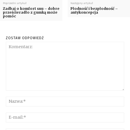
Poprzedni artykuł
Następny artykuł
Zadbaj o komfort snu – dobre
Płodność i bezpłodność –
prześcieradło z gumką może
antykoncepcja
pomóc
ZOSTAW ODPOWIEDŹ
Komentarz:
Na
E-
mai