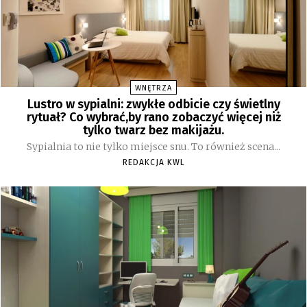
WNĘTRZA
Lustro w sypialni: zwykłe odbicie czy świetlny
rytuał? Co wybrać,by rano zobaczyć więcej niż
tylko twarz bez makijażu.
Sypialnia to nie tylko miejsce snu. To również scena...
REDAKCJA KWL