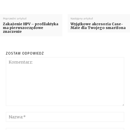
Poprzedni artykuł
Następny artykuł
Zakażenie HPV – profilaktyka
Wyjątkowe akcesoria Case-
ma pierwszorzędowe
Mate dla Twojego smartfona
znaczenie
ZOSTAW ODPOWIEDŹ
Komentarz:
Na