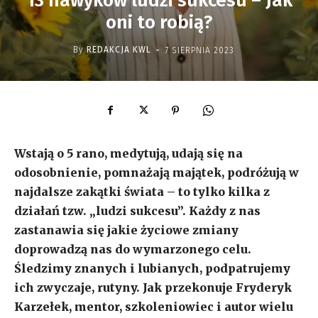
13 nawyków ludzi sukcesu – Jak
oni to robią?
-
By
REDAKCJA KWL
7 SIERPNIA 2023
Wstają o 5 rano, medytują, udają się na
odosobnienie, pomnażają majątek, podróżują w
najdalsze zakątki świata – to tylko kilka z
działań tzw. „ludzi sukcesu”. Każdy z nas
zastanawia się jakie życiowe zmiany
doprowadzą nas do wymarzonego celu.
Śledzimy znanych i lubianych, podpatrujemy
ich zwyczaje, rutyny. Jak przekonuje Fryderyk
Karzełek, mentor, szkoleniowiec i autor wielu