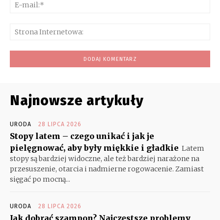
E-
mai
Str
Int
Najnowsze artykuły
URODA
28 LIPCA 2026
Stopy latem – czego unikać i jak je
pielęgnować, aby były miękkie i gładkie
Latem
stopy są bardziej widoczne, ale też bardziej narażone na
przesuszenie, otarcia i nadmierne rogowacenie. Zamiast
sięgać po mocną...
URODA
28 LIPCA 2026
Jak dobrać szampon? Najczęstsze problemy