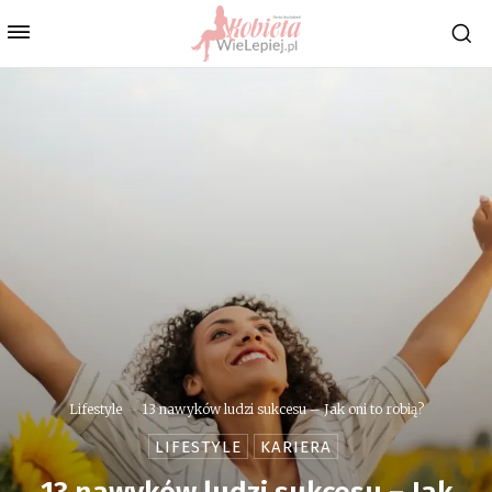
Lifestyle
13 nawyków ludzi sukcesu – Jak oni to robią?
LIFESTYLE
KARIERA