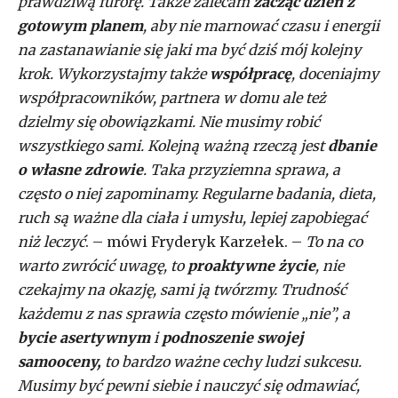
prawdziwą furorę. Także zalecam
zacząć dzień z
gotowym planem
, aby nie marnować czasu i energii
na zastanawianie się jaki ma być dziś mój kolejny
krok. Wykorzystajmy także
współpracę
, doceniajmy
współpracowników, partnera w domu ale też
dzielmy się obowiązkami. Nie musimy robić
wszystkiego sami. Kolejną ważną rzeczą jest
dbanie
o własne zdrowie
. Taka przyziemna sprawa, a
często o niej zapominamy. Regularne badania, dieta,
ruch są ważne dla ciała i umysłu, lepiej zapobiegać
niż leczyć
. – mówi Fryderyk Karzełek. –
To na co
warto zwrócić uwagę, to
proaktywne życie
, nie
czekajmy na okazję, sami ją twórzmy. Trudność
każdemu z nas sprawia często mówienie „nie”, a
bycie asertywnym
i
podnoszenie swojej
samooceny,
to bardzo ważne cechy ludzi sukcesu.
Musimy być pewni siebie i nauczyć się odmawiać,