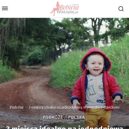
Podróże
3 miejsca idealne na jednodniową wycieczkę z dzieckiem
PODRÓŻE
POLSKA