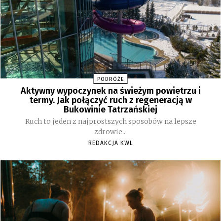
PODRÓŻE
Aktywny wypoczynek na świeżym powietrzu i
termy. Jak połączyć ruch z regeneracją w
Bukowinie Tatrzańskiej
Ruch to jeden z najprostszych sposobów na lepsze
zdrowie...
REDAKCJA KWL