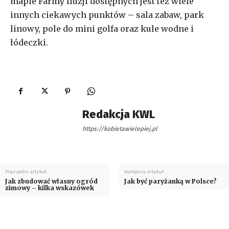
mapie Farmy Iluzji dostępnych jest też wiele
innych ciekawych punktów – sala zabaw, park
linowy, pole do mini golfa oraz kule wodne i
łódeczki.
Redakcja KWL
https://kobietawielepiej.pl
Poprzedni artykuł
Następny artykuł
Jak zbudować własny ogród
Jak być paryżanką w Polsce?
zimowy – kilka wskazówek