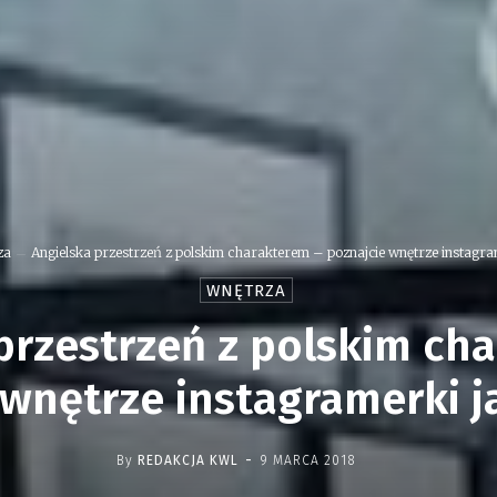
za
Angielska przestrzeń z polskim charakterem – poznajcie wnętrze instagram
WNĘTRZA
przestrzeń z polskim ch
 wnętrze instagramerki j
-
By
REDAKCJA KWL
9 MARCA 2018