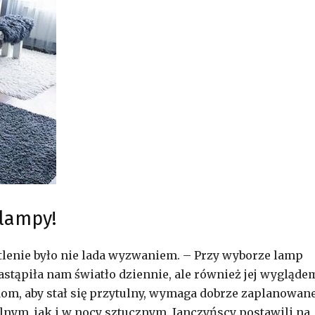
 lampy!
tlenie było nie lada wyzwaniem. – Przy wyborze lamp
astąpiła nam światło dziennie, ale również jej wygląde
om, aby stał się przytulny, wymaga dobrze zaplanowan
lnym, jak i w nocy sztucznym. Janczyńscy postawili na