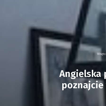
Wnętr
Angielska 
poznajcie