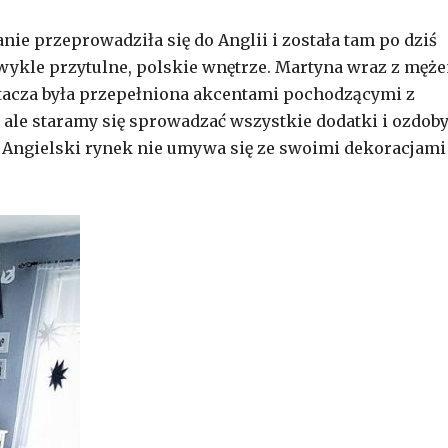
ie przeprowadziła się do Anglii i została tam po dziś
ezwykle przytulne, polskie wnętrze. Martyna wraz z męże
h otacza była przepełniona akcentami pochodzącymi z
 ale staramy się sprowadzać wszystkie dodatki i ozdob
 Angielski rynek nie umywa się ze swoimi dekoracjami