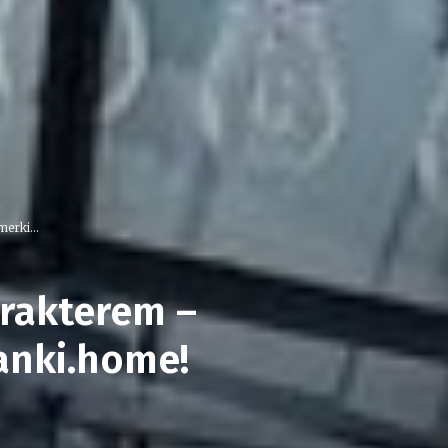
erki...
arakterem –
anki.home!