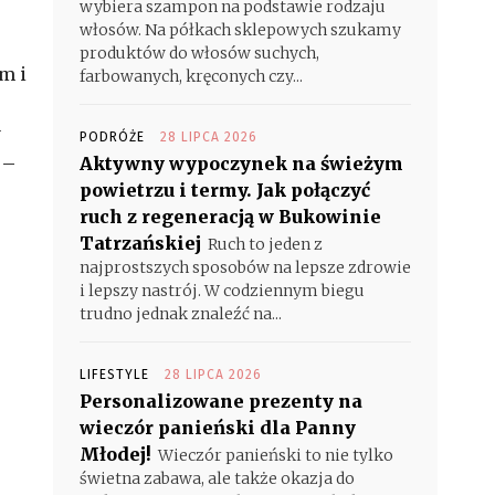
wybiera szampon na podstawie rodzaju
włosów. Na półkach sklepowych szukamy
produktów do włosów suchych,
m i
farbowanych, kręconych czy...
y
PODRÓŻE
28 LIPCA 2026
 –
Aktywny wypoczynek na świeżym
powietrzu i termy. Jak połączyć
ruch z regeneracją w Bukowinie
Tatrzańskiej
Ruch to jeden z
najprostszych sposobów na lepsze zdrowie
i lepszy nastrój. W codziennym biegu
trudno jednak znaleźć na...
LIFESTYLE
28 LIPCA 2026
Personalizowane prezenty na
wieczór panieński dla Panny
Młodej!
Wieczór panieński to nie tylko
świetna zabawa, ale także okazja do