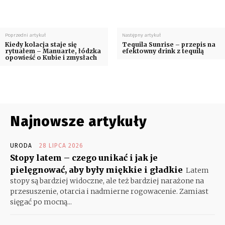
Poprzedni artykuł
Następny artykuł
Kiedy kolacja staje się
Tequila Sunrise – przepis na
rytuałem – Manuarte, łódzka
efektowny drink z tequilą
opowieść o Kubie i zmysłach
Najnowsze artykuły
URODA
28 LIPCA 2026
Stopy latem – czego unikać i jak je
pielęgnować, aby były miękkie i gładkie
Latem
stopy są bardziej widoczne, ale też bardziej narażone na
przesuszenie, otarcia i nadmierne rogowacenie. Zamiast
sięgać po mocną...