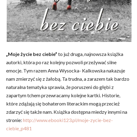
„Moje życie bez ciebie”
to już druga, najnowsza książka
autorki, która po raz kolejny pozwoli przeżywać silne
emocje. Tym razem Anna Wysocka- Kalkowska nakazuje
nam zmierzyć się z żałobą. Ta trudna, a zarazem tak bardzo
naturalna tematyka sprawia, że poruszeni do głębi z
zapartym tchem przewracamy kolejne kartki. Historie,
które zdążają się bohaterom literackim mogą przecież
zdarzyć się także nam. Książka dostępna miedzy innymi na
stronie:
http://www.ebooki123.pl/moje-zycie-bez-
ciebie_p481