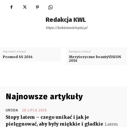
Redakcja KWL
https://kobietawielepiej.pl
Poprzedni artykuł
Następny artykuł
Promod SS 2016
Merytoryczne beautyVISION
2016
Najnowsze artykuły
URODA
28 LIPCA 2026
Stopy latem – czego unikać i jak je
pielęgnować, aby były miękkie i gładkie
Latem