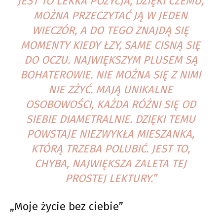
JEST TO LEKKA POZYCJA, DZIĘKI CZEMU,
MOŻNA PRZECZYTAĆ JĄ W JEDEN
WIECZÓR, A DO TEGO ZNAJDĄ SIĘ
MOMENTY KIEDY ŁZY, SAME CISNĄ SIĘ
DO OCZU. NAJWIĘKSZYM PLUSEM SĄ
BOHATEROWIE. NIE MOŻNA SIĘ Z NIMI
NIE ZŻYĆ. MAJĄ UNIKALNE
OSOBOWOŚCI, KAŻDA RÓŻNI SIĘ OD
SIEBIE DIAMETRALNIE. DZIĘKI TEMU
POWSTAJE NIEZWYKŁA MIESZANKA,
KTÓRĄ TRZEBA POLUBIĆ. JEST TO,
CHYBA, NAJWIĘKSZA ZALETA TEJ
PROSTEJ LEKTURY.”
„Moje życie bez ciebie”