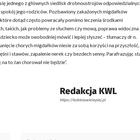
 się jednego z głównych siedlisk drobnoustrojów odpowiedzialnyc
kże spokój jego rodziców. Pozbawiony zakażonych migdałków
, które dotąd często powracały pomimo leczenia środkami
h, takich, jak problemy ze słuchem czy mową, poprawa widoczna 
dziecko może swobodniej mówić i lepiej słyszeć – tłumaczy dr n.
nięcie chorych migdałków niesie za sobą korzyści na przyszłość,
ni i stawów, zapalenie nerek czy bezdech senny. Parafrazując st
 na to Jan chorował nie będzie”.
Redakcja KWL
https://kobietawielepiej.pl