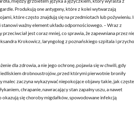
ardła, między grzbietem języka a języczkiem, który wyrasta z
gardle. Produkują one antygeny, które z kolei wytwarzają
jami, które często znajdują się na przedmiotach lub pożywieniu. 
 i stanowi ważny element układu odpornościowego. – Wraz z
rzeciwciał jest coraz mniej, co sprawia, że zapewniana przez ni
leksandra Krokowicz, laryngolog z poznańskiego szpitala i przych
ie dla zdrowia, a nie jego ochronę, pojawia się w chwili, gdy
siedliskiem drobnoustrojów, przed którymi pierwotnie broniły
y malec zaczyna wykazywać niepokojące objawy takie, jak częste
łykaniem, chrapanie, nawracający stan zapalny uszu, a nawet
to okazują się choroby migdałków, spowodowane infekcją