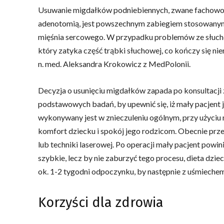
Usuwanie migdałków podniebiennych, zwane fachowo 
adenotomią, jest powszechnym zabiegiem stosowanym 
mięśnia sercowego. W przypadku problemów ze słuch
który zatyka część trąbki słuchowej, co kończy się n
n. med. Aleksandra Krokowicz z MedPolonii.
Decyzja o usunięciu migdałków zapada po konsultacji
podstawowych badań, by upewnić się, iż mały pacjent 
wykonywany jest w znieczuleniu ogólnym, przy użyciu
komfort dziecku i spokój jego rodzicom. Obecnie pr
lub techniki laserowej. Po operacji mały pacjent powini
szybkie, lecz by nie zaburzyć tego procesu, dieta dzi
ok. 1-2 tygodni odpoczynku, by następnie z uśmiech
Korzyści dla zdrowia