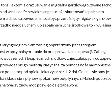
tonsillektomią oraz usuwanie migdałka gardłowego, zwane fac
od wielu lat. Przewlekła angina może skutkować zapaleniem
em u dziecka powodem może być przerośnięty migdałek gardłow
ierzadko niedosłuchem lub zapaleniem ucha środkowego – wyjaśnia
 z laryngologiem. Sam zabieg poprzedzony jest szeregiem
jest w optymalnym stanie do przeprowadzenia operacji. Zabieg
 nowoczesnych i bezpiecznych środków znieczulających, co zapew
zeprowadza się go metodą klasyczną, za pomocą noża harmoniczn
en pozostać pod opieką lekarzy przez 1-2 dni. Gojenie się rany jes
ecka składa się z płynów i pokarmów półpłynnych. Maluch potrzeb
em na twarzy znów móc poświęcić się zabawom.