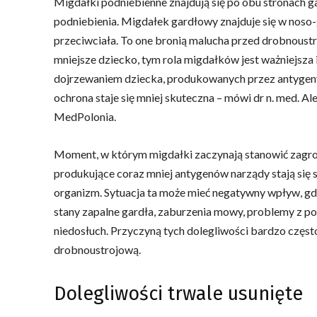
Migdałki podniebienne znajdują się po obu stronach g
podniebienia. Migdałek gardłowy znajduje się w noso-
przeciwciała. To one bronią malucha przed drobnoustro
mniejsze dziecko, tym rola migdałków jest ważniejsza
dojrzewaniem dziecka, produkowanych przez antygeny p
ochrona staje się mniej skuteczna – mówi dr n. med. A
MedPolonia.
Moment, w którym migdałki zaczynają stanowić zagrożen
produkujące coraz mniej antygenów narządy stają się 
organizm. Sytuacja ta może mieć negatywny wpływ, gd
stany zapalne gardła, zaburzenia mowy, problemy z po
niedosłuch. Przyczyną tych dolegliwości bardzo częs
drobnoustrojową.
Dolegliwości trwale usunięte