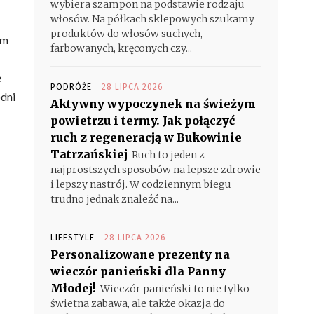
wybiera szampon na podstawie rodzaju
włosów. Na półkach sklepowych szukamy
produktów do włosów suchych,
Im
farbowanych, kręconych czy...
e
PODRÓŻE
28 LIPCA 2026
odni
Aktywny wypoczynek na świeżym
powietrzu i termy. Jak połączyć
ruch z regeneracją w Bukowinie
Tatrzańskiej
Ruch to jeden z
najprostszych sposobów na lepsze zdrowie
i lepszy nastrój. W codziennym biegu
trudno jednak znaleźć na...
LIFESTYLE
28 LIPCA 2026
Personalizowane prezenty na
wieczór panieński dla Panny
Młodej!
Wieczór panieński to nie tylko
świetna zabawa, ale także okazja do