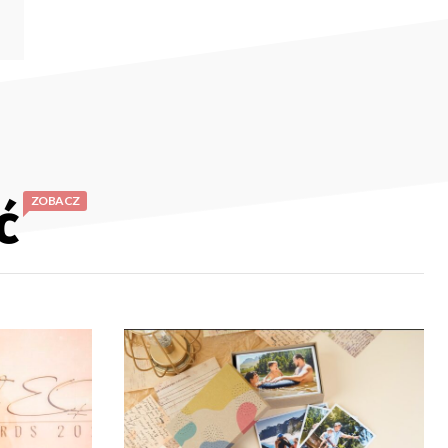
ć
ZOBACZ