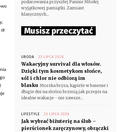
podarowania przyszłej Pannie Młodej
howo
wyjątkowej pamiątki. Zamiast
klasycznych...
y,
Musisz przeczytać
 dr
URODA
23 LIPCA 2026
Wakacyjny survival dla włosów.
nia
Dzięki tym kosmetykom słońce,
ego
sól i chlor nie odbiorą im
t
blasku
Morska bryza, kąpiele w basenie i
długie dni na słońcu brzmią jak przepis na
uje
idealne wakacje - nie zawsze...
LIFESTYLE
23 LIPCA 2026
Jak wybrać biżuterię na ślub –
pierścionek zaręczynowy, obrączki